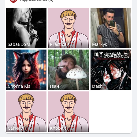
SabaBDSM
Practicals
Markys
Chorna Kis
Іван
Dash
CarNavi
Khobalt