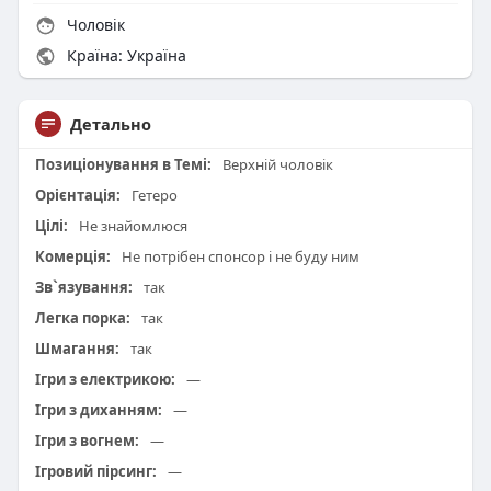
Чоловік
Країна: Україна
Детально
Позиціонування в Темі:
Верхній чоловік
Орієнтація:
Гетеро
Цілі:
Не знайомлюся
Комерція:
Не потрібен спонсор і не буду ним
Зв`язування:
так
Легка порка:
так
Шмагання:
так
Ігри з електрикою:
—
Ігри з диханням:
—
Ігри з вогнем:
—
Ігровий пірсинг:
—