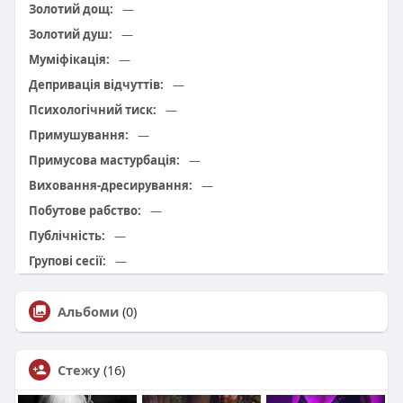
Золотий дощ:
—
Золотий душ:
—
Муміфікація:
—
Депривація відчуттів:
—
Психологічний тиск:
—
Примушування:
—
Примусова мастурбація:
—
Виховання-дресирування:
—
Побутове рабство:
—
Публічність:
—
Групові сесії:
—
Альбоми
(0)
Стежу
(16)