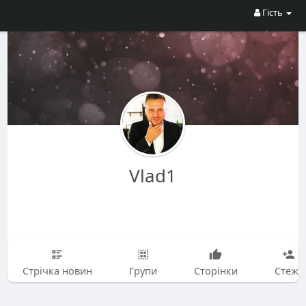
Гість
Vlad1
Стрічка новин
Групи
Сторінки
Стежу