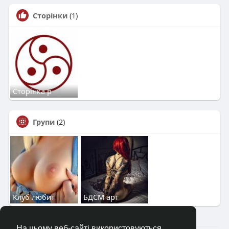
Сторінки
(1)
Сторінка р
Групи
(2)
Клуб любит
БДСМ арт
На цьому веб-сайті використовуються