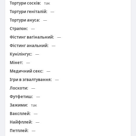
Тортури сосків:
так
Тортури геніталій:
—
Тортури ануса:
—
Страпон:
—
Фістинг вагінальний:
—
Фістинг анальний:
—
Кунілінгус:
—
Мінет:
—
Медичний секс:
—
Ігри в згвалтування:
—
Лоскоти:
—
Футфетиш:
—
Зажими:
так
Ваксплей:
—
Найфплей:
—
Петплей:
—