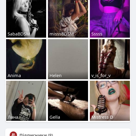
SabaBDSM
misssBDSM
Sssss
Аnima
Helen
v_is_for_v
Лана
Gella
Mistress D
Підписники
(8)