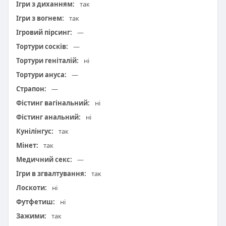
Ігри з диханням:
так
Ігри з вогнем:
так
Ігровий пірсинг:
—
Тортури сосків:
—
Тортури геніталій:
ні
Тортури ануса:
—
Страпон:
—
Фістинг вагінальний:
ні
Фістинг анальний:
ні
Кунілінгус:
так
Мінет:
так
Медичний секс:
—
Ігри в згвалтування:
так
Лоскоти:
ні
Футфетиш:
ні
Зажими:
так