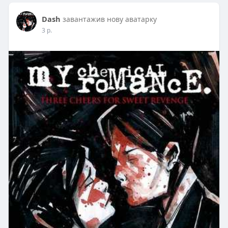
Dash
завантажив нову аватарку
3 р.