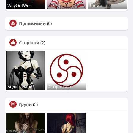
WayOutWest
Lesli )
Тоня
Підписники
(0)
Сторінки
(2)
Бедеесемне
Сторінка р
Групи
(2)