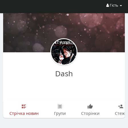
Гість
Dash
Стрічка новин
Групи
Сторінки
Стежу