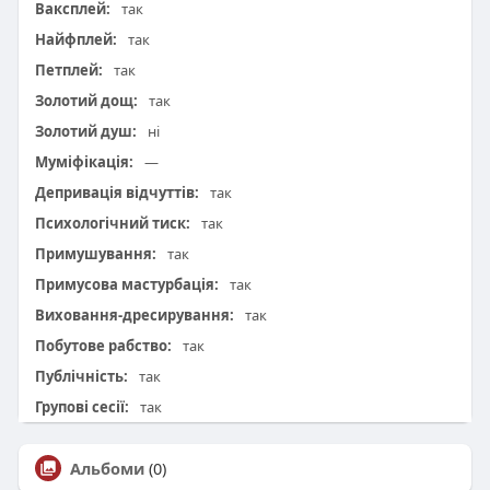
Ваксплей:
так
Найфплей:
так
Петплей:
так
Золотий дощ:
так
Золотий душ:
ні
Муміфікація:
—
Депривація відчуттів:
так
Психологічний тиск:
так
Примушування:
так
Примусова мастурбація:
так
Виховання-дресирування:
так
Побутове рабство:
так
Публічність:
так
Групові сесії:
так
Альбоми
(0)