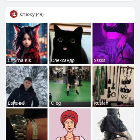
Стежу
(49)
Chorna Kis
Олександр
Sssss
Евгений
Oleg
Ruslan