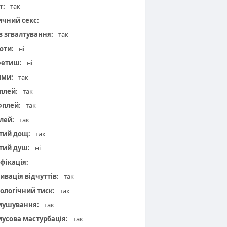
т:
так
чний секс:
—
 в згвалтування:
так
оти:
ні
фетиш:
ні
ими:
так
плей:
так
плей:
так
лей:
так
тий дощ:
так
тий душ:
ні
фікація:
—
ивація відчуттів:
так
ологічний тиск:
так
мушування:
так
усова мастурбація:
так