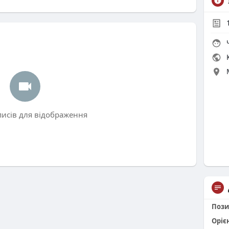
Ч
К
писів для відображення
Пози
Оріє