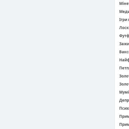
Міне
Меди
Ігри
Лоск
Фут
Заж
Вакс
Найф
Петп
Золо
Золо
Мумі
Депр
Псих
При
Прим