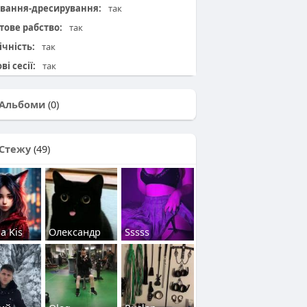
вання-дресирування:
так
тове рабство:
так
ічність:
так
ві сесії:
так
Альбоми
(0)
Стежу
(49)
a Kis
Олександр
Sssss