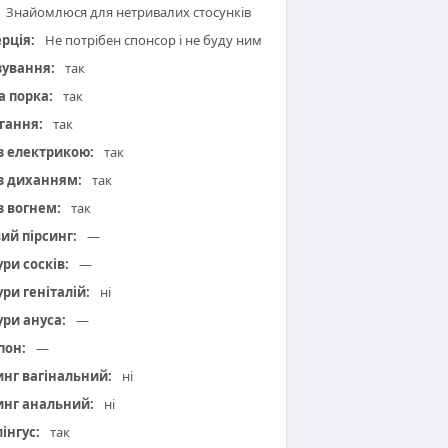
Знайомлюся для нетривалих стосунків
рція:
Не потрібен спонсор і не буду ним
зування:
так
а порка:
так
гання:
так
 з електрикою:
так
 з диханням:
так
з вогнем:
так
вий пірсинг:
—
ури сосків:
—
ури геніталій:
ні
ури ануса:
—
пон:
—
инг вагінальний:
ні
инг анальний:
ні
інгус:
так