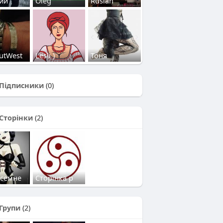
ий
Oleg
Ruslan
utWest
Lesli )
Тоня
Підписники
(0)
Сторінки
(2)
есемне
Сторінка р
Групи
(2)