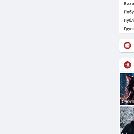
Вихо
Побу
Публ
Групо
Chorn