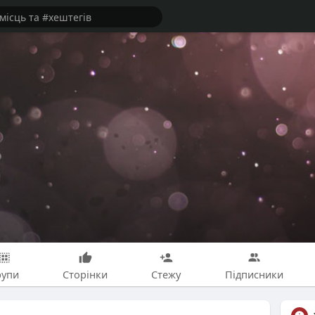
рупи
Сторінки
Стежу
Підписники