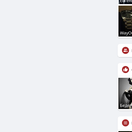
Евген
WayO
Беде