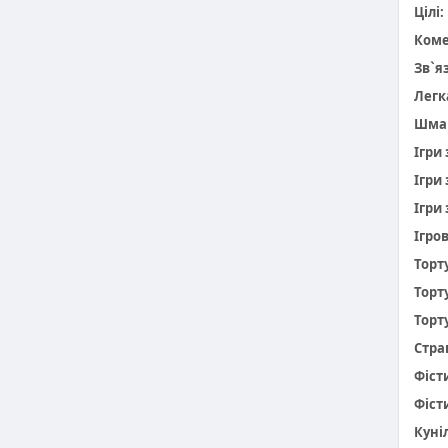
Цілі:
Коме
Зв`я
Легк
Шма
Ігри
Ігри
Ігри 
Ігро
Торт
Торт
Торт
Стра
Фіст
Фіст
Куніл