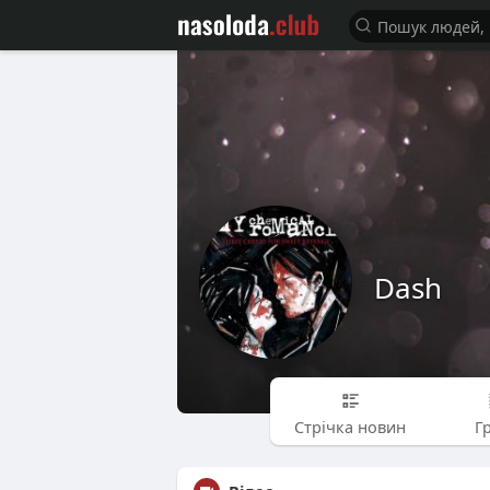
Dash
Стрічка новин
Г