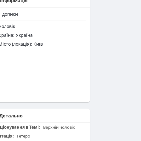
Інформація
1
дописи
оловік
раїна: Україна
Місто (локація): Київ
Детально
ціонування в Темі:
Верхній чоловік
нтація:
Гетеро