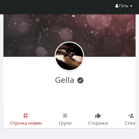
Гість
Gella
Стрічка новин
Групи
Сторінки
Стежу