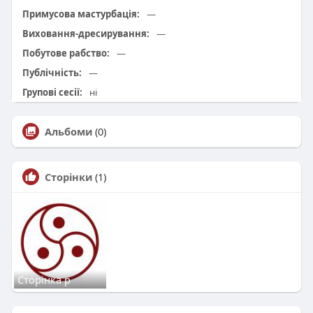
Примусова мастурбація:
—
Виховання-дресирування:
—
Побутове рабство:
—
Публічність:
—
Групові сесії:
ні
Альбоми
(0)
Сторінки
(1)
Сторінка р