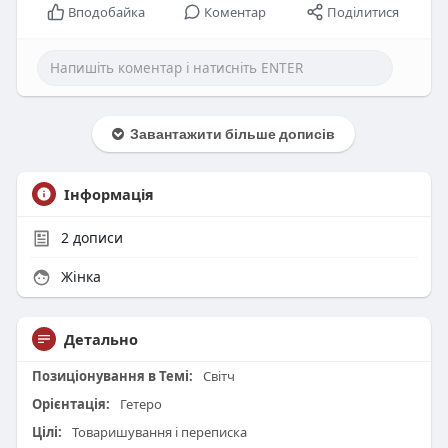
Вподобайка
Коментар
Поділитися
Завантажити більше дописів
Інформація
2
дописи
Жінка
Детально
Позиціонування в Темі:
Світч
Орієнтація:
Гетеро
Цілі:
Товаришування і переписка