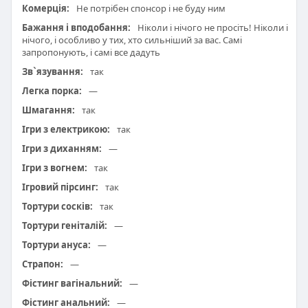
Комерція:
Не потрібен спонсор і не буду ним
Бажання і вподобання:
Ніколи і нічого не просіть! Ніколи і
нічого, і особливо у тих, хто сильніший за вас. Самі
запропонують, і самі все дадуть
Зв`язування:
так
Легка порка:
—
Шмагання:
так
Ігри з електрикою:
так
Ігри з диханням:
—
Ігри з вогнем:
так
Ігровий пірсинг:
так
Тортури сосків:
так
Тортури геніталій:
—
Тортури ануса:
—
Страпон:
—
Фістинг вагінальний:
—
Фістинг анальний:
—