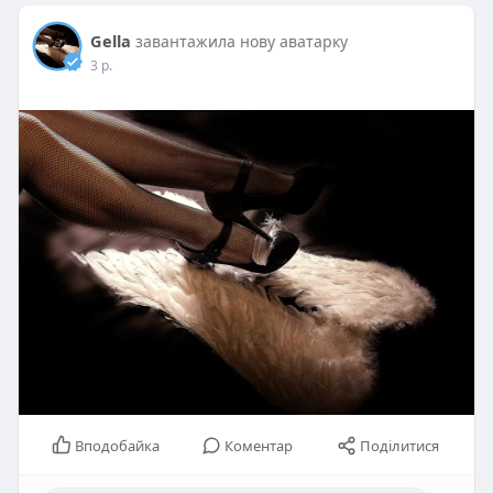
Gella
завантажила нову аватарку
3 р.
Вподобайка
Коментар
Поділитися