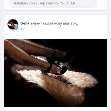
Gella
завантажила нову аватарку
3 р.