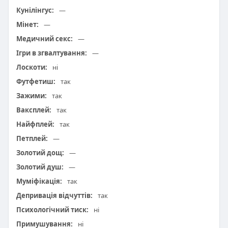
Кунілінгус:
—
Мінет:
—
Медичний секс:
—
Ігри в згвалтування:
—
Лоскоти:
ні
Футфетиш:
так
Зажими:
так
Ваксплей:
так
Найфплей:
так
Петплей:
—
Золотий дощ:
—
Золотий душ:
—
Муміфікація:
так
Депривація відчуттів:
так
Психологічний тиск:
ні
Примушування:
ні