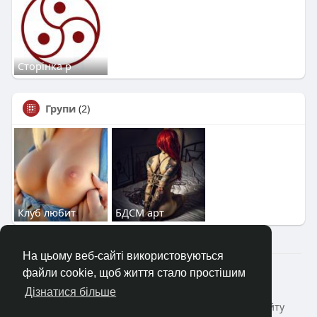
Сторінка р
Групи
(2)
Клуб любит
БДСМ арт
На цьому веб-сайті використовуються
2023—2026 © Клуб «Насолода»
файли cookie, щоб життя стало простішим
Головна
Коротко про
Зворотній зв'язок
Дізнатися більше
Політика конфіденційності
Умови і Правила сайту