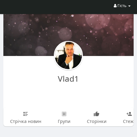
Гість
Vlad1
Стрічка новин
Групи
Сторінки
Стежу