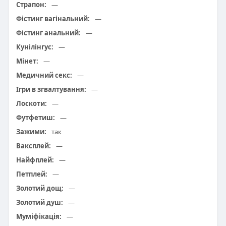
Страпон:
—
Фістинг вагінальний:
—
Фістинг анальний:
—
Кунілінгус:
—
Мінет:
—
Медичний секс:
—
Ігри в згвалтування:
—
Лоскоти:
—
Футфетиш:
—
Зажими:
так
Ваксплей:
—
Найфплей:
—
Петплей:
—
Золотий дощ:
—
Золотий душ:
—
Муміфікація:
—