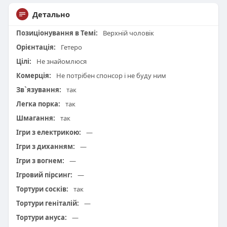
Детально
Позиціонування в Темі:
Верхній чоловік
Орієнтація:
Гетеро
Цілі:
Не знайомлюся
Комерція:
Не потрібен спонсор і не буду ним
Зв`язування:
так
Легка порка:
так
Шмагання:
так
Ігри з електрикою:
—
Ігри з диханням:
—
Ігри з вогнем:
—
Ігровий пірсинг:
—
Тортури сосків:
так
Тортури геніталій:
—
Тортури ануса:
—