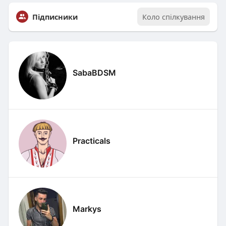
Підписники
Коло спілкування
SabaBDSM
Practicals
Markys