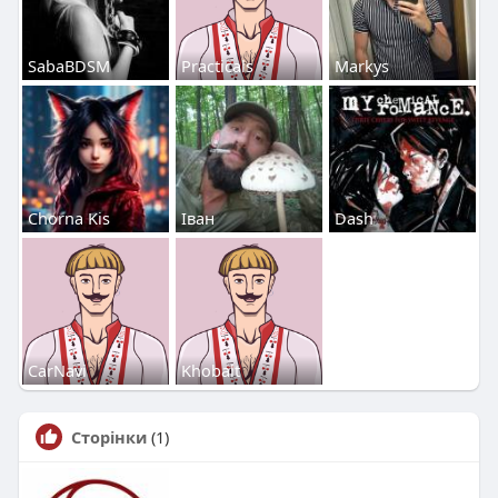
SabaBDSM
Practicals
Markys
Chorna Kis
Іван
Dash
CarNavi
Khobalt
Сторінки
(1)