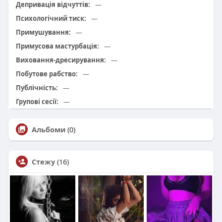
Депривація відчуттів:
—
Психологічний тиск:
—
Примушування:
—
Примусова мастурбація:
—
Виховання-дресирування:
—
Побутове рабство:
—
Публічність:
—
Групові сесії:
—
Альбоми
(0)
Стежу
(16)