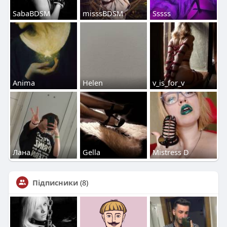
SabaBDSM
misssBDSM
Sssss
Аnima
Helen
v_is_for_v
Лана
Gella
Mistress D
Підписники
(8)