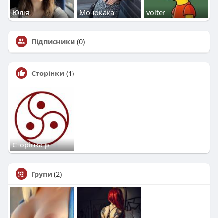
Юлія
Монокака
volter
Підписники
(0)
Сторінки
(1)
Сторінка р
Групи
(2)