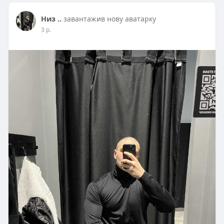
Низ ..
завантажив нову аватарку
3 р.