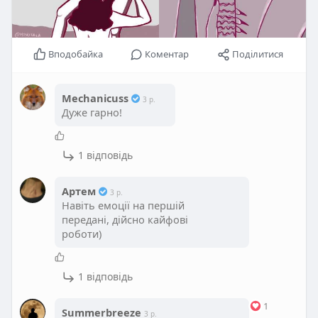
Вподобайка
Коментар
Поділитися
Mechanicuss
3 р.
Дуже гарно!
1 відповідь
Артем
3 р.
Навіть емоції на першій
передані, дійсно кайфові
роботи)
1 відповідь
1
Summerbreeze
3 р.