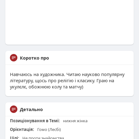
Коротко про
Навчаюсь на художника. Читаю науково популярну
літературу, щось про релігію і класику. Граю на
укулєлє, обожнюю колу та матчу)
Детально
Позиціонування в Темі:
нижня жінка
Орієнтація:
Гомо (Лесбі)
Цілі:
Не проти знайомства