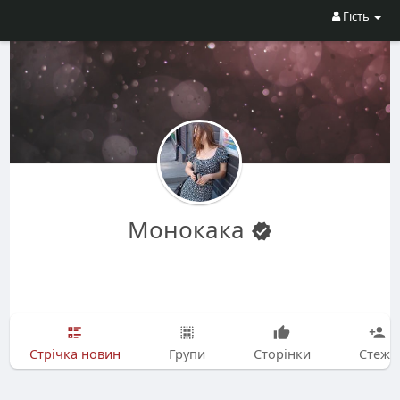
Гість
Монокака
Стрічка новин
Групи
Сторінки
Стежу