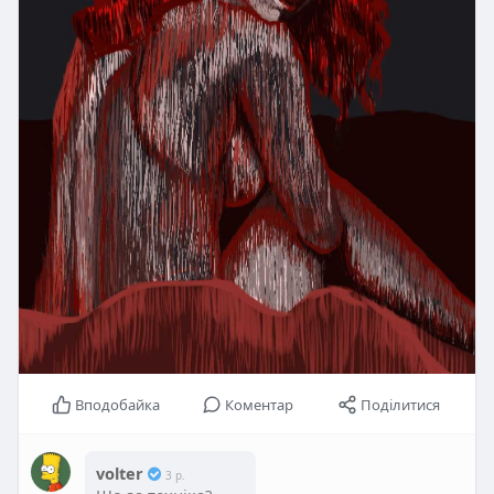
Вподобайка
Коментар
Поділитися
volter
3 р.