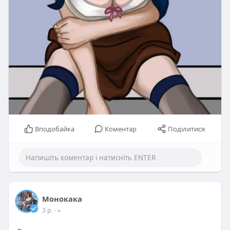
Вподобайка
Коментар
Поділитися
Монокака
3 р.
- »