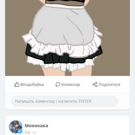
Вподобайка
Коментар
Поділитися
Монокака
2 р.
- »