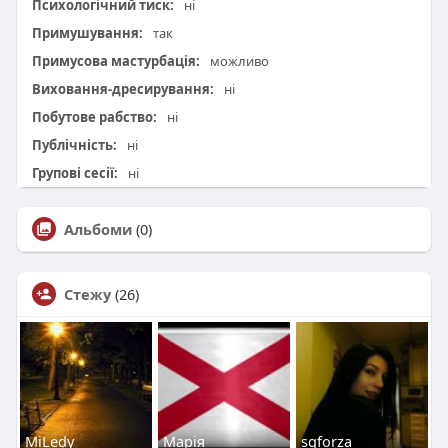
Психологічний тиск:
ні
Примушування:
так
Примусова мастурбація:
можливо
Виховання-дресирування:
ні
Побутове рабство:
ні
Публічність:
ні
Групові сесії:
ні
Альбоми
(0)
Стежу
(26)
MiLedy
Марія
sqforza