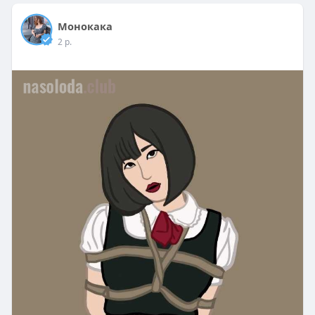
Монокака
2 р.