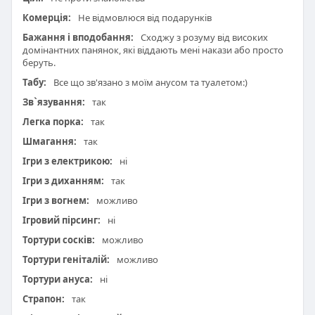
Комерція:
Не відмовлюся від подарунків
Бажання і вподобання:
Сходжу з розуму від високих
домінантних панянок, які віддають мені накази або просто
беруть.
Табу:
Все що зв'язано з моїм анусом та туалетом:)
Зв`язування:
так
Легка порка:
так
Шмагання:
так
Ігри з електрикою:
ні
Ігри з диханням:
так
Ігри з вогнем:
можливо
Ігровий пірсинг:
ні
Тортури сосків:
можливо
Тортури геніталій:
можливо
Тортури ануса:
ні
Страпон:
так