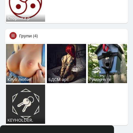
Сторінка р
Групи
(4)
Клуб любит
БДСМ арт
Гумор в те
KEYHOLDER.