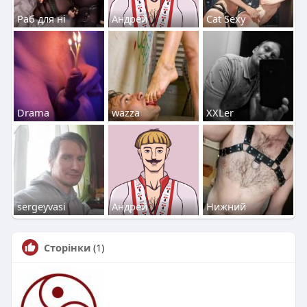
Раб для ні
Андрей
Cat Sexy
Drama
wazza
ХХLer
sergeyvasi
Андрей
Нижний
Сторінки
(1)