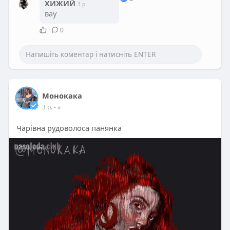
ХИЖИЙ
3 р.
вау
·
0
Монокака
3 р.
- »
Чарівна рудоволоса панянка