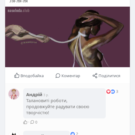
Ля-ля-ля
Вподобайка
Коментар
Поділитися
3
Андрій
3 р.
Талановиті роботи,
продовжуйте радувати своєю
творчістю!
·
0
2