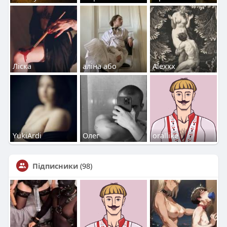
Ліска
аліна або
Alexxx
YukiArdi
Олег
orallike
Підписники
(98)