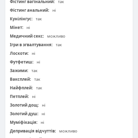
Фістинг вагінальний:
так
Фістинг анальний:
ні
Кунілінгус:
так
Мінет:
ні
Медичний секс:
можливо
Ігри в згвалтування:
так
Лоскоти:
ні
Футфетиш:
ні
Зажими:
так
Ваксплей:
так
Найфплей:
так
Петплей:
ні
Золотий дощ:
ні
Золотий душ:
ні
Муміфікація:
ні
Депривація відчуттів:
можливо