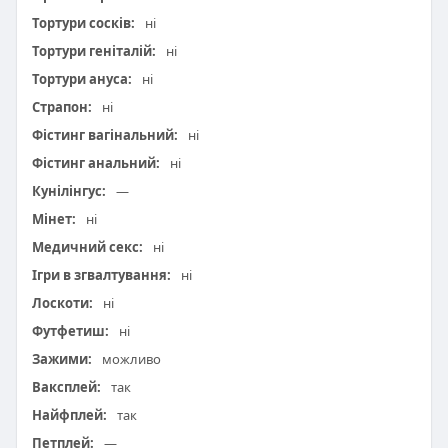
Тортури сосків:
ні
Тортури геніталій:
ні
Тортури ануса:
ні
Страпон:
ні
Фістинг вагінальний:
ні
Фістинг анальний:
ні
Кунілінгус:
—
Мінет:
ні
Медичний секс:
ні
Ігри в згвалтування:
ні
Лоскоти:
ні
Футфетиш:
ні
Зажими:
можливо
Ваксплей:
так
Найфплей:
так
Петплей:
—