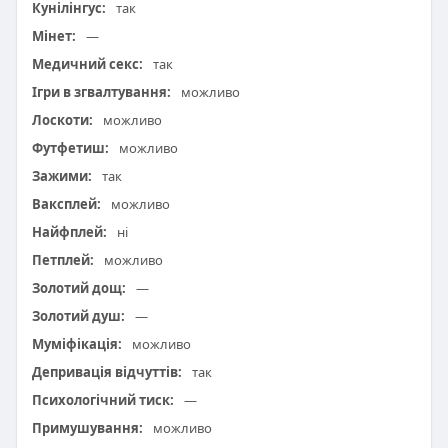
Кунілінгус:
так
Мінет:
—
Медичний секс:
так
Ігри в згвалтування:
можливо
Лоскоти:
можливо
Футфетиш:
можливо
Зажими:
так
Ваксплей:
можливо
Найфплей:
ні
Петплей:
можливо
Золотий дощ:
—
Золотий душ:
—
Муміфікація:
можливо
Депривація відчуттів:
так
Психологічний тиск:
—
Примушування:
можливо