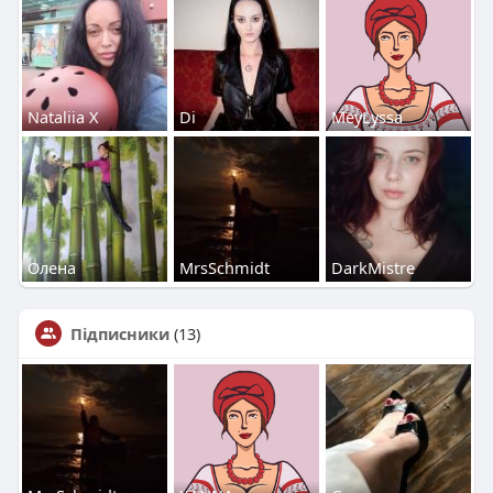
Nataliia Х
Di
MeyLyssa
Олена
MrsSchmidt
DarkMistre
Підписники
(13)