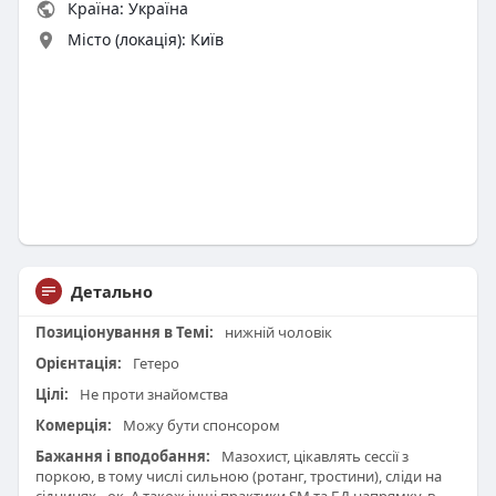
Країна: Україна
Місто (локація): Київ
Детально
Позиціонування в Темі:
нижній чоловік
Орієнтація:
Гетеро
Цілі:
Не проти знайомства
Комерція:
Можу бути спонсором
Бажання і вподобання:
Мазохист, цікавлять сессії з
поркою, в тому числі сильною (ротанг, тростини), сліди на