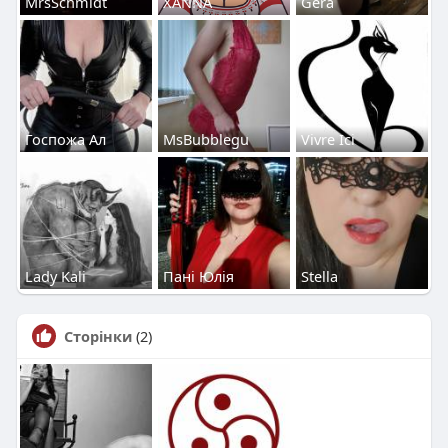
MrsSchmidt
XANNA
Gera
Госпожа Ал
MsBubblegu
Vivre Ici
Lady Kali
Пані Юлія
Stella
Сторінки
(2)