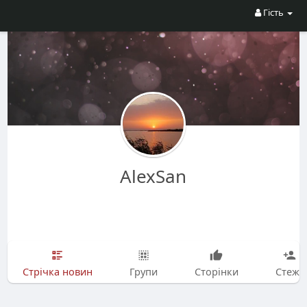
Гість
AlexSan
Стрічка новин
Групи
Сторінки
Стежу