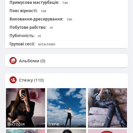
Примусова мастурбація:
так
Пояс вірності:
так
Виховання-дресирування:
так
Побутове рабство:
ні
Публічність:
ні
Групові сесії:
можливо
Альбоми
(0)
Стежу
(110)
Вікторія
Irene
Gallina