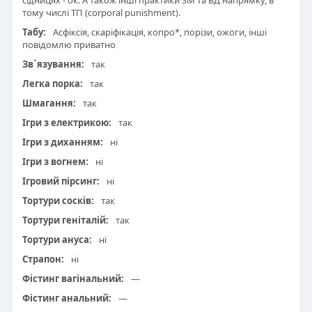
сідницях - ок. А також інші практики SM та БД напрямку, в
тому числі ТП (corporal punishment).
Табу:
Асфіксія, скаріфікація, копро*, порізи, ожоги, інші
повідомлю приватно
Зв`язування:
так
Легка порка:
так
Шмагання:
так
Ігри з електрикою:
так
Ігри з диханням:
ні
Ігри з вогнем:
ні
Ігровий пірсинг:
ні
Тортури сосків:
так
Тортури геніталій:
так
Тортури ануса:
ні
Страпон:
ні
Фістинг вагінальний:
—
Фістинг анальний:
—