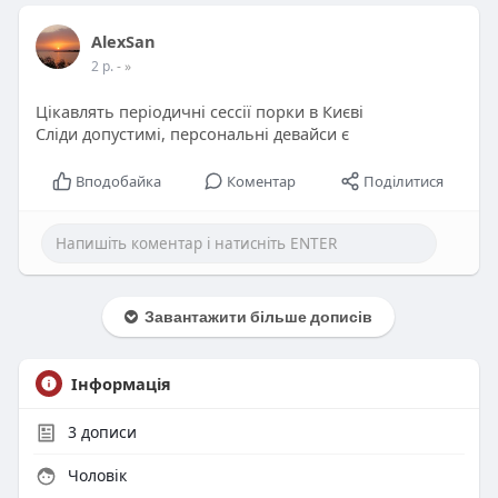
AlexSan
2 р.
- »
Цікавлять періодичні сессії порки в Києві
Сліди допустимі, персональні девайси є
Вподобайка
Коментар
Поділитися
Завантажити більше дописів
Інформація
3
дописи
Чоловік