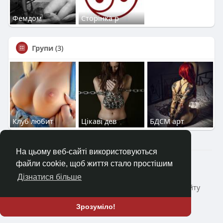
Фемдом
Сторінка р
Групи
(3)
Клуб любит
Цікаві дев
БДСМ арт
На цьому веб-сайті використовуються
2023—2026 © Клуб «Насолода»
файли cookie, щоб життя стало простішим
Головна
Коротко про
Зворотній зв'язок
Дізнатися більше
Політика конфіденційності
Умови і Правила сайту
Блог
ще
Зрозуміло!
Мова