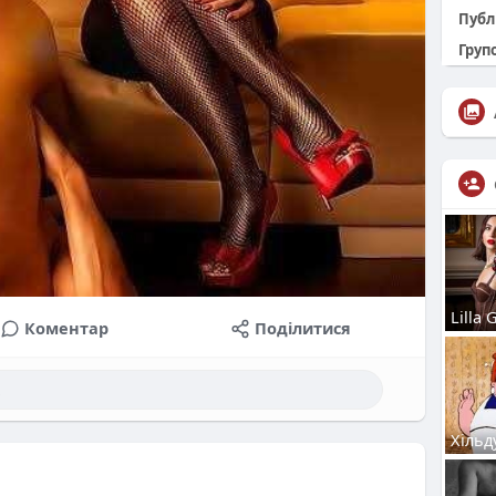
Публ
Групо
Lilla
Коментар
Поділитися
Хільд