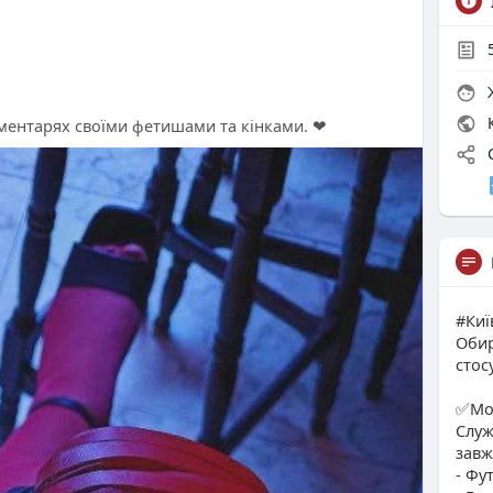
Ж
К
ментарях своїми фетишами та кінками. ❤
С
#Киї
Обир
стос
✅Мої
Служ
завж
- Фу