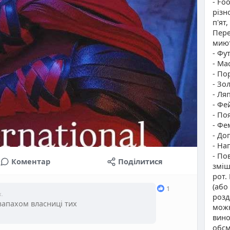
- Fo
різн
п'ят
Пере
мию
- Фу
- Ма
- По
- Зо
- Ля
- Фей
- По
- Фе
- До
- На
- По
Коментар
Поділитися
зміш
рот.
(або
1
ж.
розд
 запахом власниці тих
можн
вино
обсм