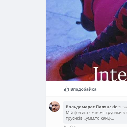
Вподобайка
Вальдемарас Палянскiс
29 ти
Мій фетиш - жіночі трусики з
трусиків...умм,то кайф...