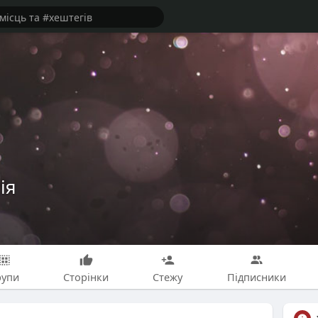
ія
рупи
Сторінки
Стежу
Підписники