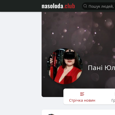
Пані Юл
Стрічка новин
Г