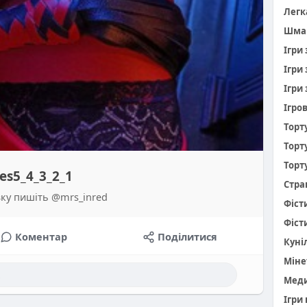
Легк
Шма
Ігри
Ігри
Ігри 
Ігро
Торт
Торт
Торт
es5_4_3_2_1
Стра
язку пишіть @mrs_inred
Фіст
Фіст
Коментар
Поділитися
Куніл
Міне
Меди
Ігри