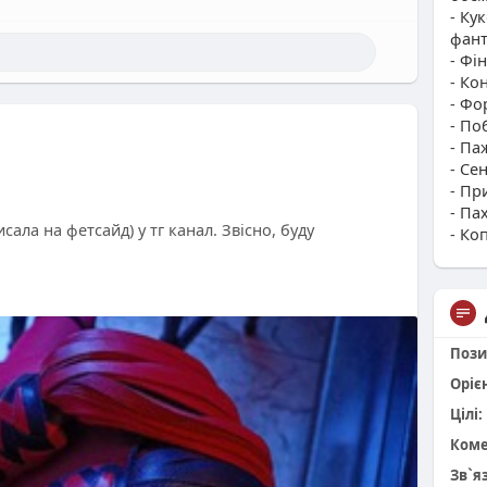
- Ку
фант
- Фі
- Ко
- Фо
- По
- Па
- Се
- Пр
- Па
сала на фетсайд) у тг канал. Звісно, буду
- Ко
Пози
Оріє
Цілі:
Коме
Зв`я