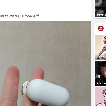
Sever
ві тактильні штучки.🎁
Сергі
Pierre