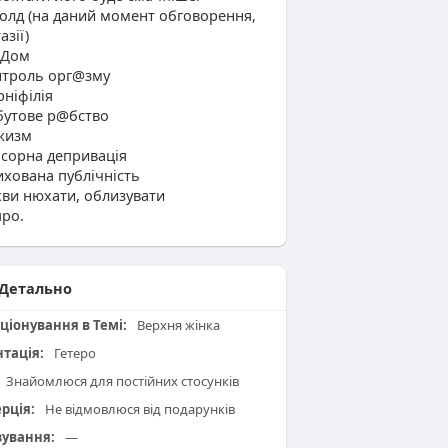
колд (на даний момент обговорення,
азії)
нДом
нтроль орг@зму
рніфілія
бутове р@бство
жизм
нсорна депривація
ихована публічність
хви нюхати, облизувати
про.
Детально
ціонування в Темі:
Верхня жінка
нтація:
Гетеро
Знайомлюся для постійних стосунків
рція:
Не відмовлюся від подарунків
зування:
—