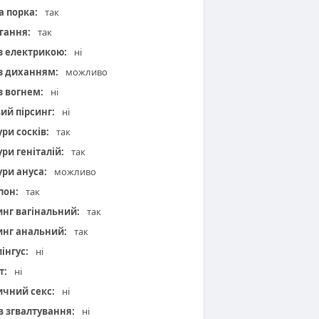
а порка:
так
гання:
так
 з електрикою:
ні
 з диханням:
можливо
з вогнем:
ні
вий пірсинг:
ні
ури сосків:
так
ури геніталій:
так
ури ануса:
можливо
пон:
так
инг вагінальний:
так
инг анальний:
так
інгус:
ні
т:
ні
чний секс:
ні
 в згвалтування:
ні