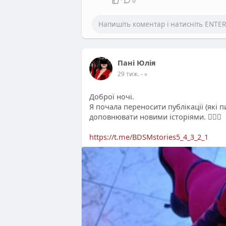
·
0
Пані Юлія
29 тиж.
- »
Доброї ночі.
Я почала переносити публікації (які пи
доповнювати новими історіями. ❤‍🔥👠
https://t.me/BDSMstories5_4_3_2_1