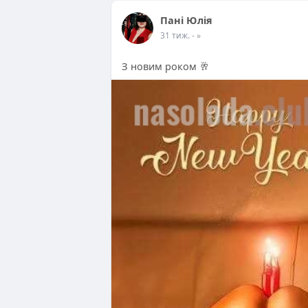
Пані Юлія
31 тиж.
- »
З новим роком 🥂