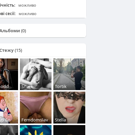
ічність:
можливо
ві сесії:
можливо
Альбоми
(0)
Стежу
(15)
 Godd
Snark
Tortik
ур Бо
Femdomslav
Stella