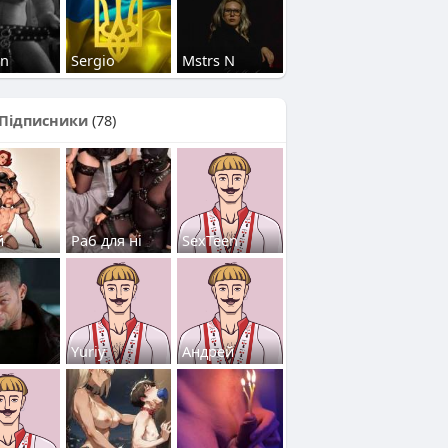
in
Sergio
Mstrs N
Підписники
(78)
й
Раб для ні
SexTeen
Yuriy
Андрей