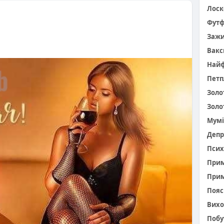
Лоск
Фут
Заж
Вакс
Найф
Петп
Золо
Золо
Мумі
Депр
Псих
При
Прим
Пояс 
Вихо
Побу