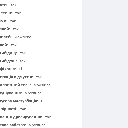
оти:
так
фетиш:
так
ими:
так
плей:
так
плей:
можливо
лей:
так
тий дощ:
так
тий душ:
так
фікація:
ні
ивація відчуттів:
так
ологічний тиск:
можливо
мушування:
можливо
усова мастурбація:
ні
вірності:
так
вання-дресирування:
так
тове рабство:
можливо