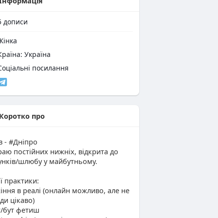
Інформація
5
дописи
інка
раїна: Україна
оціальні посилання
Коротко про
в - #Дніпро
аю постійних нижніх, відкрита до
унків/шлюбу у майбутньому.
 практики:
іння в реалі (онлайн можливо, але не
ди цікаво)
т/бут фетиш