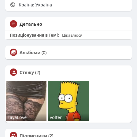
Країна: Україна
Детально
Позиціонування в Темі:
Цікавлюся
Альбоми
(0)
Стежу
(2)
TayaLove
volter
Підписники
(2)