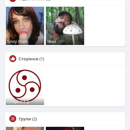
Sissy Dian
Іван
Сторінки
(1)
Сторінка р
Групи
(2)