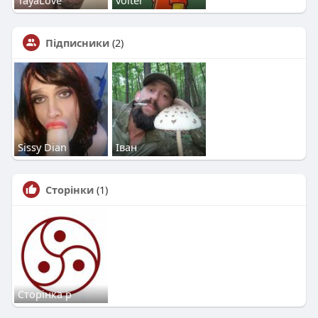
Підписники
(2)
Sissy Dian
Іван
Сторінки
(1)
Сторінка р