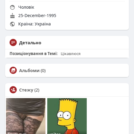
Чоловік
25-December-1995
Країна: Україна
Детально
Позиціонування в Темі:
Цікавлюся
Альбоми
(0)
Стежу
(2)
TayaLove
volter