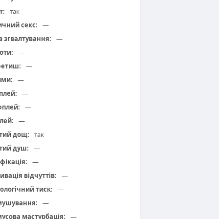
т:
так
чний секс:
—
 в згвалтування:
—
оти:
—
фетиш:
—
ими:
—
плей:
—
плей:
—
лей:
—
тий дощ:
так
тий душ:
—
фікація:
—
ивація відчуттів:
—
ологічний тиск:
—
мушування:
—
усова мастурбація:
—