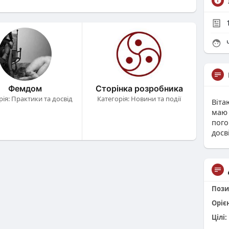
Ч
Фемдом
Сторінка розробника
рія: Практики та досвід
Категорія: Новини та події
Віта
маю 
пого
досв
Пози
Оріє
Цілі: