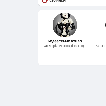
Сторінки
Бедеесемне чтиво
Категорія: Розповіді та історії
Катего