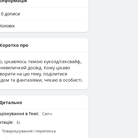
Інформація
10
дописи
оловік
Коротко про
ю, цікавлюсь темою куколд/сексвайф,
невеличкий досвід. Кому цікаво
ворити на цю тему, поділитися
ідом та фантазіями, чекаю в особисті.
Детально
ціонування в Темі:
Світч
нтація:
Бі
Товаришування і переписка