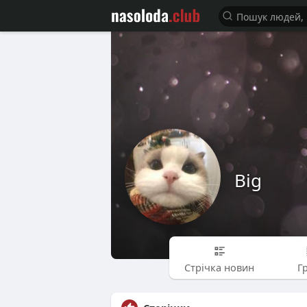
Big
Стрічка новин
Г