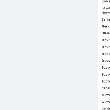
Коме
Бажа
Hotwi
Зв`я
Легк
Шма
Ігри
Ігри
Ігри 
Ігро
Торт
Торт
Торт
Стра
Фіст
Фіст
Куніл