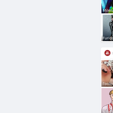
Milen
Furio
Госп
Julian