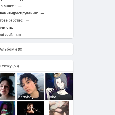
вірності:
—
вання-дресирування:
—
тове рабство:
—
ічність:
—
ві сесії:
так
Альбоми
(0)
Стежу
(63)
a
battyboy
Tinka