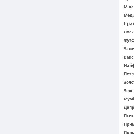
Міне
Меди
Ігри
Лоск
Фут
Заж
Вакс
Найф
Петп
Золо
Золо
Мумі
Депр
Псих
При
Прим