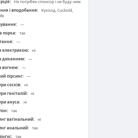
рція:
Не потрібен спонсор і не буду ним
ння і вподобання:
Куколд, Cuckold,
fe
зування:
—
а порка:
так
гання:
—
 з електрикою:
ні
 з диханням:
—
з вогнем:
—
вий пірсинг:
—
ури сосків:
ні
ури геніталій:
ні
ури ануса:
ні
пон:
так
инг вагінальний:
ні
инг анальний:
так
інгус:
так