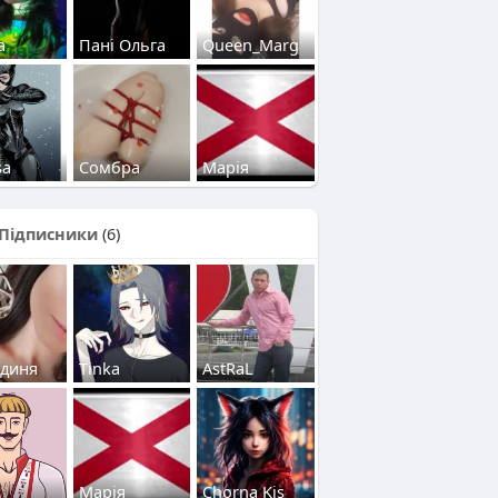
a
Пані Ольга
Queen_Marg
sa
Сомбра
Марія
Підписники
(6)
одиня
Tinka
AstRaL
Марія
Chorna Kis