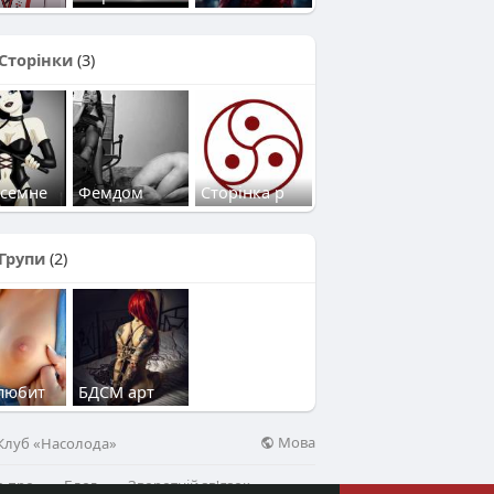
Сторінки
(3)
есемне
Фемдом
Сторінка р
Групи
(2)
любит
БДСМ арт
Мова
 Клуб «Насолода»
о про
Блог
Зворотній зв'язок
ще