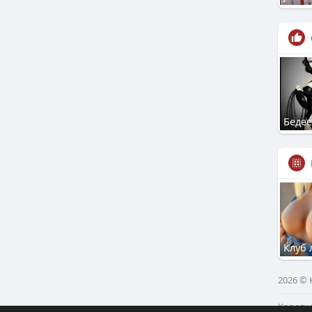
Беде
Клуб 
2026 ©
Коротк