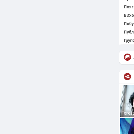
Пояс 
Вихо
Побу
Публ
Групо
Terez