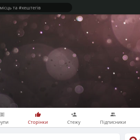
рупи
Сторінки
Стежу
Підписники