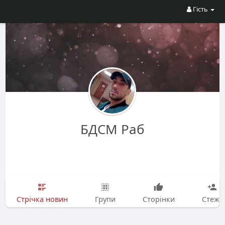
Гість
БДСМ Раб
Стрічка новин
Групи
Сторінки
Стежу