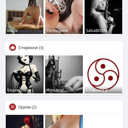
Марк
Господиня
SabaBDSM
Сторінки
(3)
Бедеесемне
Фемдом
Сторінка р
Групи
(2)