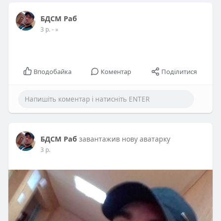
БДСМ Раб
3 р.
- »
Вподобайка
Коментар
Поділитися
БДСМ Раб
завантажив нову аватарку
3 р.