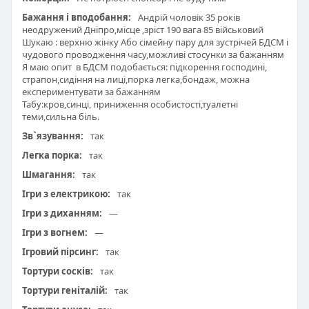
Бажання і вподобання:
Андрій чоловік 35 років
неодружений Дніпро,місце ,зріст 190 вага 85 військовий
Шукаю : верхню жінку Або сімейну пару для зустрічей БДСМ і
чудового проводження часу,можливі стосунки за бажанням
Я маю опит в БДСМ подобається: підкорення господині,
страпон,сидіння на лиці,порка легка,бондаж, можна
експериментувати за бажанням
Табу:кров,синці, приниження особистості,туалетні
теми,сильна біль.
Зв`язування:
так
Легка порка:
так
Шмагання:
так
Ігри з електрикою:
так
Ігри з диханням:
—
Ігри з вогнем:
—
Ігровий пірсинг:
так
Тортури сосків:
так
Тортури геніталій:
так