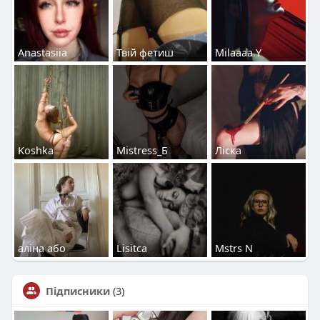
Anastasiia
Твій фетиш
Milaaaa Y
Koshka
Mistress_Б
Ліска
аліна або
Lisitca
Mstrs N
Підписники
(3)