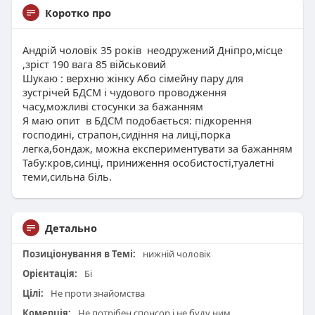
Коротко про
Андрій чоловік 35 років неодружений Дніпро,місце
,зріст 190 вага 85 військовий
Шукаю : верхню жінку Або сімейну пару для
зустрічей БДСМ і чудового проводження
часу,можливі стосунки за бажанням
Я маю опит в БДСМ подобається: підкорення
господині, страпон,сидіння на лиці,порка
легка,бондаж, можна експериментувати за бажанням
Табу:кров,синці, приниження особистості,туалетні
теми,сильна біль.
Детально
Позиціонування в Темі:
нижній чоловік
Орієнтація:
Бі
Цілі:
Не проти знайомства
Комерція:
Не потрібен спонсор і не буду ним