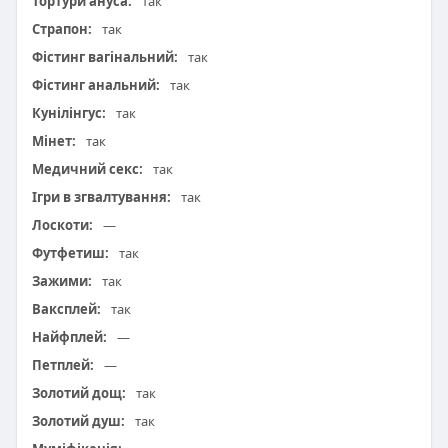
Тортури ануса:
так
Страпон:
так
Фістинг вагінальний:
так
Фістинг анальний:
так
Кунілінгус:
так
Мінет:
так
Медичний секс:
так
Ігри в згвалтування:
так
Лоскоти:
—
Футфетиш:
так
Зажими:
так
Ваксплей:
так
Найфплей:
—
Петплей:
—
Золотий дощ:
так
Золотий душ:
так