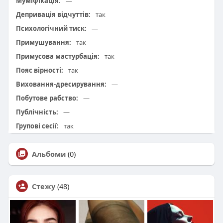
Муміфікація:
—
Депривація відчуттів:
так
Психологічний тиск:
—
Примушування:
так
Примусова мастурбація:
так
Пояс вірності:
так
Виховання-дресирування:
—
Побутове рабство:
—
Публічність:
—
Групові сесії:
так
Альбоми
(0)
Стежу
(48)