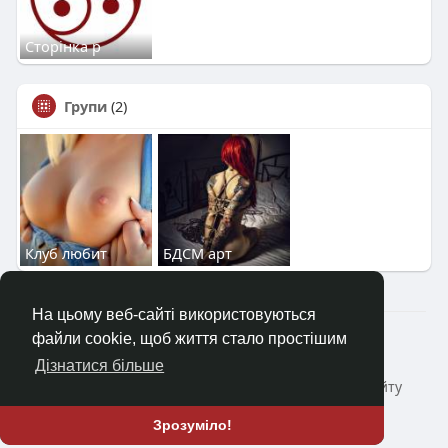
Сторінка р
Групи
(2)
Клуб любит
БДСМ арт
На цьому веб-сайті використовуються
2023—2026 © Клуб «Насолода»
файли cookie, щоб життя стало простішим
Головна
Коротко про
Зворотній зв'язок
Дізнатися більше
Політика конфіденційності
Умови і Правила сайту
Блог
ще
Зрозуміло!
Мова