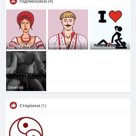
Підписники
(4)
Корова Му
sashalev
Sabinn Fem
Severin
Сторінки
(1)