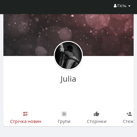
Гість
Julia
Стрічка новин
Групи
Сторінки
Стежу