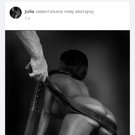
Julia
завантажила нову аватарку
2 р.