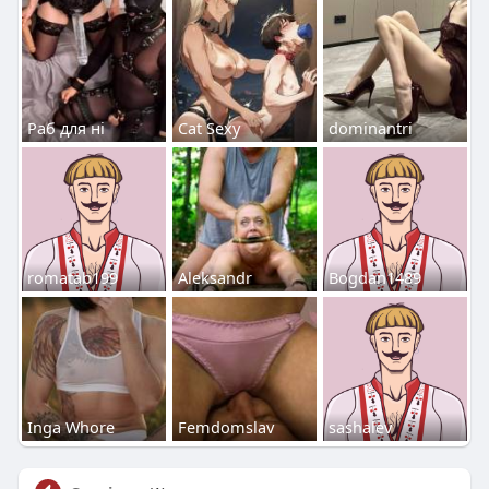
Раб для ні
Cat Sexy
dominantri
romatab199
Aleksandr
Bogdan1489
Inga Whore
Femdomslav
sashalev