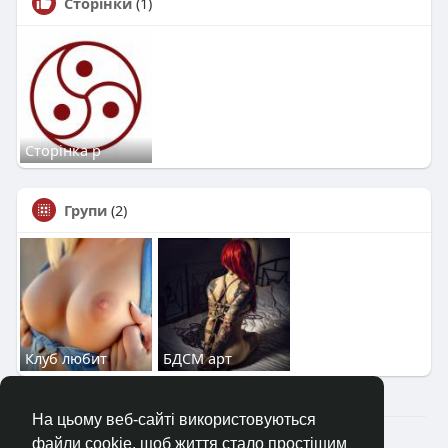
Сторінки
(1)
Сторінка р
Групи
(2)
Клуб любит
БДСМ арт
На цьому веб-сайті використовуються
2023—2026 © Клуб «Насолода»
файли cookie, щоб життя стало простішим