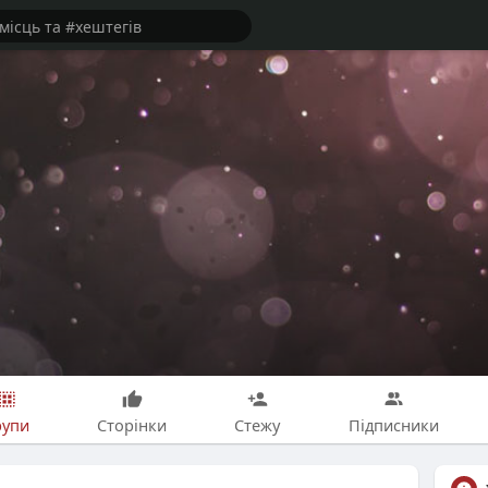
рупи
Сторінки
Стежу
Підписники