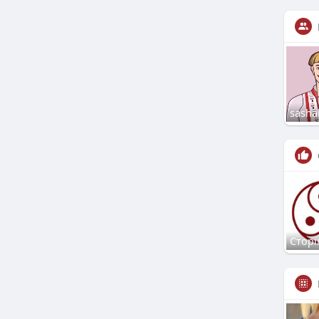
sasha
Сторі