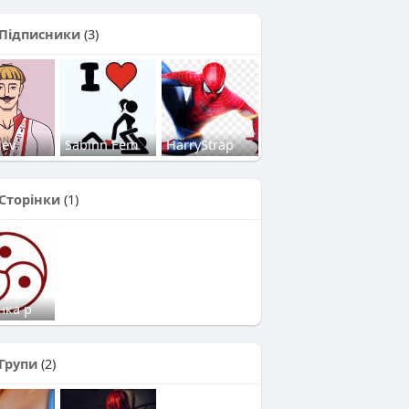
Підписники
(3)
lev
Sabinn Fem
HarryStrap
Сторінки
(1)
нка р
Групи
(2)