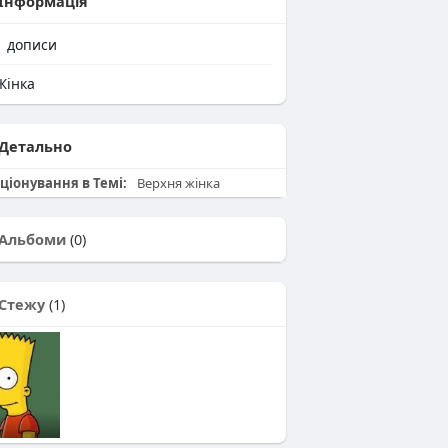
Інформація
1
дописи
інка
Детально
ціонування в Темі:
Верхня жінка
Альбоми
(0)
Стежу
(1)