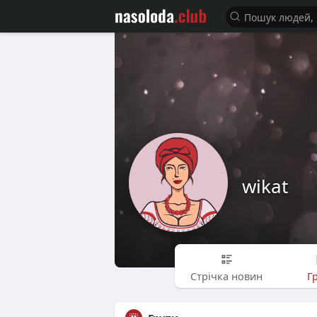
wikat
Стрічка новин
Г