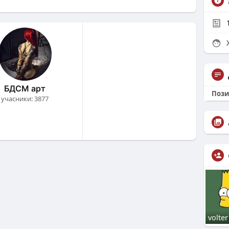
Ж
БДСМ арт
Пози
учасники: 3877
volter