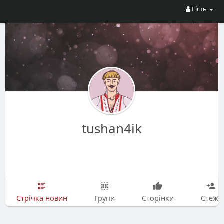
Гість
tushan4ik
Стрічка новин
Групи
Сторінки
Стежу