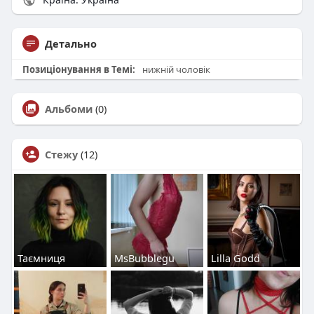
Детально
Позиціонування в Темі:
нижній чоловік
Альбоми
(0)
Стежу
(12)
Таємниця
MsBubblegu
Lilla Godd