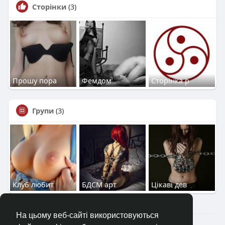
Сторінки
(3)
Прошу пора
Фемдом
Сторінка р
Групи
(3)
Клуб любит
БДСМ арт
Цікаві дев
На цьому веб-сайті використовуються