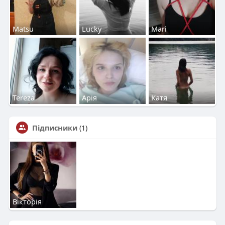
Matsu
Lucky
Mari
Tereza
Арія
Катя
Підписники
(1)
Вікторія