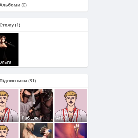
Альбоми
(0)
Стежу
(1)
Ольга
Підписники
(31)
Раб для ні
Art93