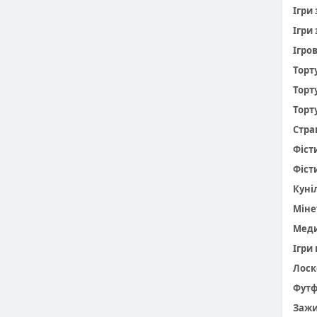
Ігри
Ігри 
Ігро
Торт
Торт
Торт
Стра
Фіст
Фіст
Куніл
Міне
Меди
Ігри
Лоск
Фут
Заж