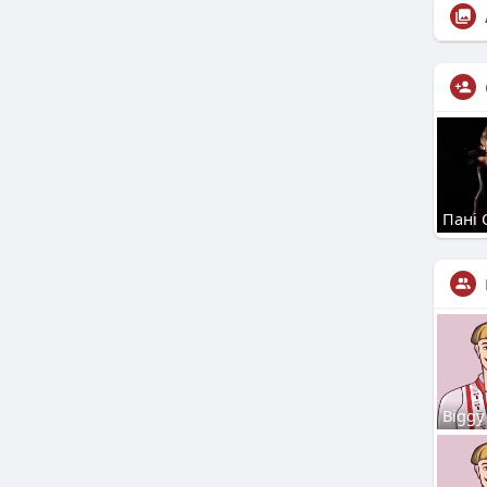
Пані 
Biggy