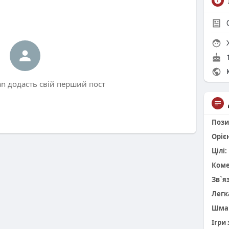
Ж
1
К
an додасть свій перший пост
Пози
Оріє
Цілі:
Коме
Зв`я
Легк
Шма
Ігри