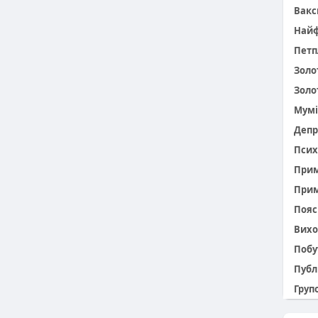
Вакс
Найф
Петп
Золо
Золо
Мумі
Депр
Псих
При
Прим
Пояс 
Вихо
Побу
Публ
Групо