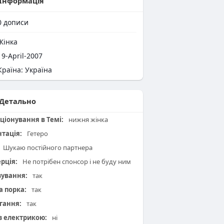
Інформація
0
дописи
інка
9-April-2007
раїна: Україна
Детально
ціонування в Темі:
нижня жінка
нтація:
Гетеро
Шукаю постійного партнера
рція:
Не потрібен спонсор і не буду ним
зування:
так
а порка:
так
гання:
так
 з електрикою:
ні