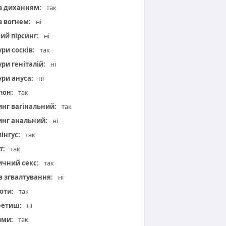
 з диханням:
так
з вогнем:
ні
вий пірсинг:
ні
ури сосків:
так
ури геніталій:
ні
ури ануса:
ні
пон:
так
инг вагінальний:
так
инг анальний:
ні
інгус:
так
т:
так
чний секс:
так
 в згвалтування:
ні
оти:
так
фетиш:
ні
ими:
так