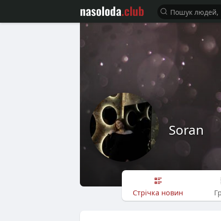
Soran
Стрічка новин
Г