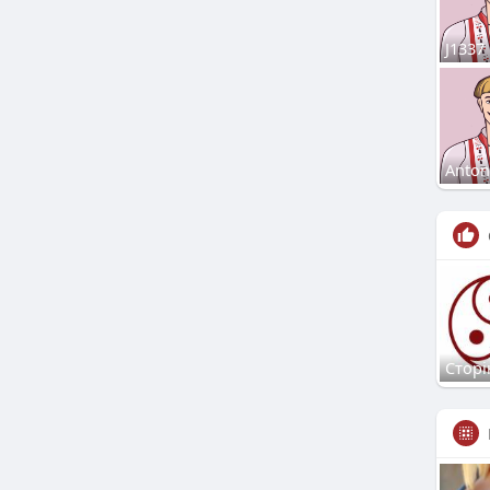
J1337
Anton
Сторі