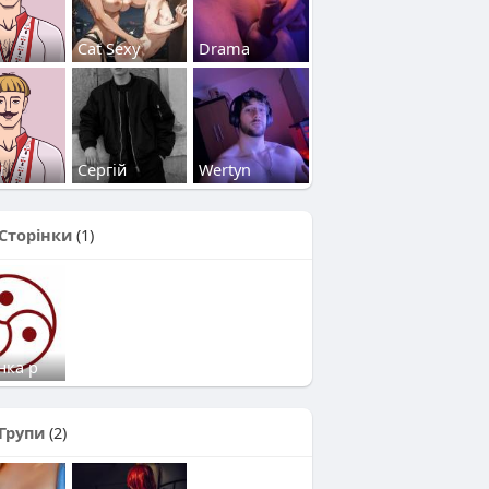
Cat Sexy
Drama
i
Сергій
Wertyn
Сторінки
(1)
нка р
Групи
(2)