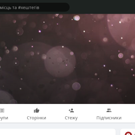
рупи
Сторінки
Стежу
Підписники