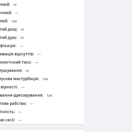
плей:
ні
плей:
—
лей:
так
тий дощ:
ні
тий душ:
ні
фікація:
—
ивація відчуттів:
—
ологічний тиск:
—
мушування:
ні
усова мастурбація:
так
вірності:
—
вання-дресирування:
так
тове рабство:
—
ічність:
—
ві сесії:
—