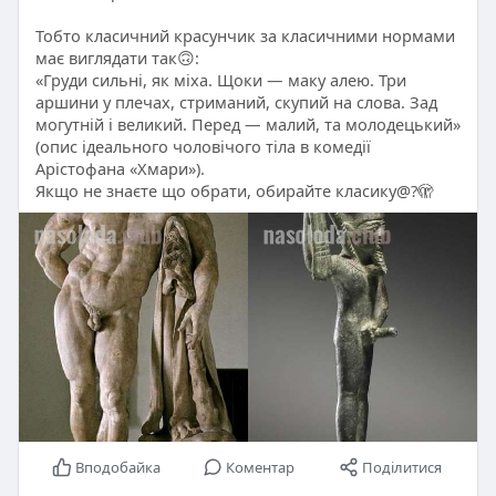
Тобто класичний красунчик за класичними нормами
має виглядати так🙃:
«Груди сильні, як міха. Щоки — маку алею. Три
аршини у плечах, стриманий, скупий на слова. Зад
могутній і великий. Перед — малий, та молодецький»
(опис ідеального чоловічого тіла в комедії
Арістофана «Хмари»).
Якщо не знаєте що обрати, обирайте класику@?🫣
Вподобайка
Коментар
Поділитися