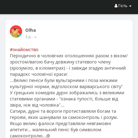
Гість
Olha
3 р.
- »
#знайомство
Періодично в чоловічих оголошеннях разом з віком/
зростом/вагою бачу довжину статевого члену
(зрозуміло, в кілометрах) - і завжди згадую античний
парадокс чоловічої краси:
...Великі пеніси були вульгарними і поза межами
культурної норми, відголоском варварського світу"
У грецьких комедіях дурні зображались з великими
статевими органами - "ознака тупості, більше від
звіра, ніж від чоловіка"...
Сатири, дурні та вороги протиставляли богам та
героям, яких шанували за самоконтроль і розум.
Якщо великі фалоси представляли невгамовні
апетити... маленький пеніс був символом
самоконтролю...@