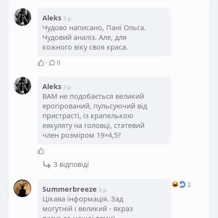
Aleks
3 р.
Чудово написано, Пані Ольга.
Чудовий аналіз. Але, для
кожного віку своя краса.
·
0
Aleks
3 р.
ВАМ не подобається великий
ерогірований, пульсуючий від
пристрасті, із крапелькою
еякуляту на головці, статевий
член розміром 19×4,5?
3 відповіді
2
Summerbreeze
3 р.
Цікава інформація. Зад
могутній і великий - якраз