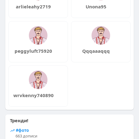
arlieleahy2719
Unona95
peggyluft75920
Qqqaaaqqq
wrvkenny740890
Тренди!
#фото
663 дописи