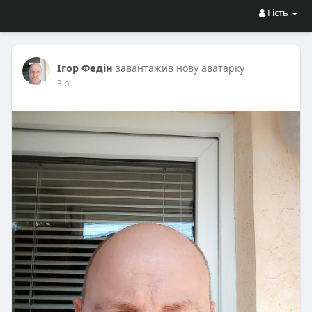
Гість
Ігор Федін
завантажив нову аватарку
3 р.