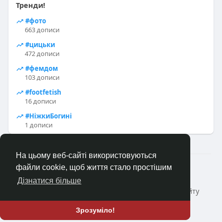
Тренди!
#фото
663 дописи
#цицьки
472 дописи
#фемдом
103 дописи
#footfetish
16 дописи
#НіжкиБогині
1 дописи
На цьому веб-сайті використовуються
2023—2026 © Клуб «Насолода»
файли cookie, щоб життя стало простішим
Головна
Коротко про
Зворотній зв'язок
Дізнатися більше
Політика конфіденційності
Умови і Правила сайту
Блог
ще
Зрозуміло!
Мова