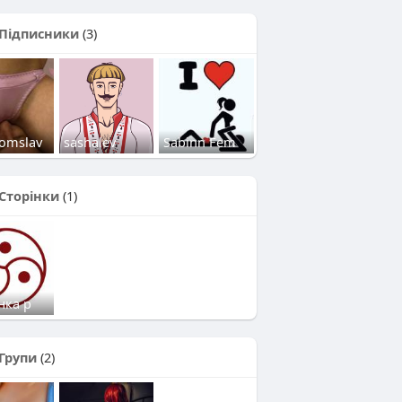
Підписники
(3)
omslav
sashalev
Sabinn Fem
Сторінки
(1)
нка р
Групи
(2)