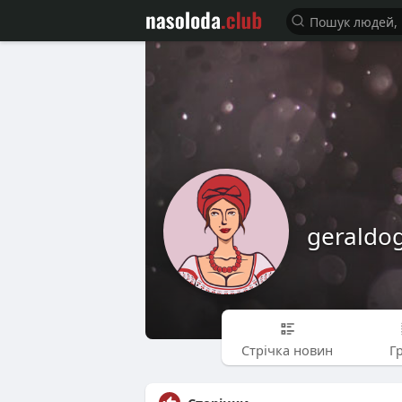
geraldo
Стрічка новин
Г