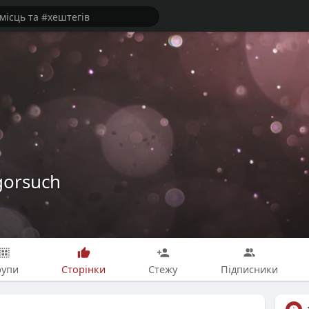
gorsuch
рупи
Сторінки
Стежу
Підписники