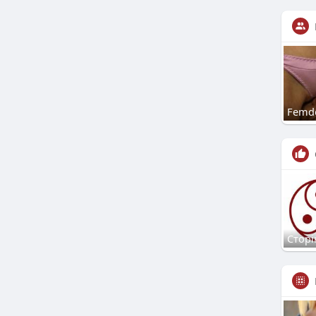
Femd
Сторі