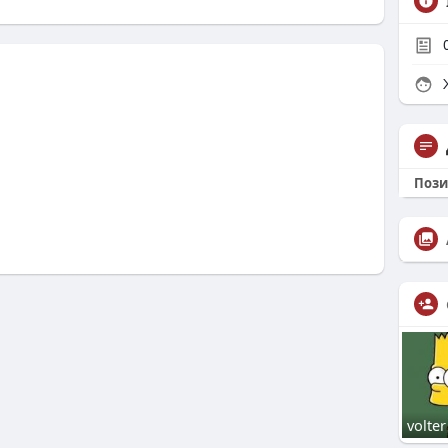
Ж
Пози
volter