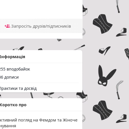
Запросіть друзів/підписників
Інформація
55 вподобайок
6 дописи
рактики та досвід
Коротко про
єктивний погляд на Фемдом та Жіноче
нування