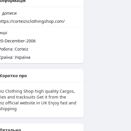
Інформація
1
дописи
https://corteizsclothingshop.com/
нші
0-December-2006
Робота: Corteiz
раїна: Україна
Коротко про
eiz Clothing Shop high quality Cargos,
ies and tracksuits Get it from the
iz official website in UK Enjoy fast and
 shipping
Детально