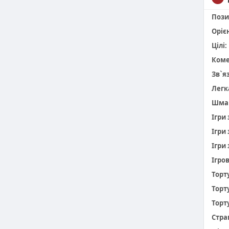
Пози
Оріє
Цілі:
Коме
Зв`я
Легк
Шма
Ігри
Ігри
Ігри 
Ігро
Торт
Торт
Торт
Стра