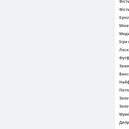
Фіст
Фіст
Куніл
Міне
Меди
Ігри
Лоск
Фут
Заж
Вакс
Найф
Петп
Золо
Золо
Мумі
Депр