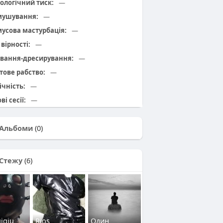
ологічний тиск:
—
мушування:
—
усова мастурбація:
—
вірності:
—
вання-дресирування:
—
тове рабство:
—
ічність:
—
ві сесії:
—
Альбоми
(0)
Стежу
(6)
gjgiu
Rios
Один