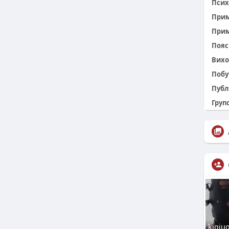
Псих
При
Прим
Пояс 
Вихо
Побу
Публ
Групо
kjgiu