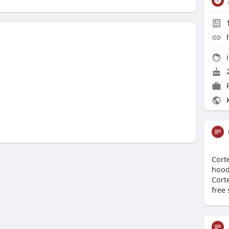
і
2
К
Cort
hood
Corte
free