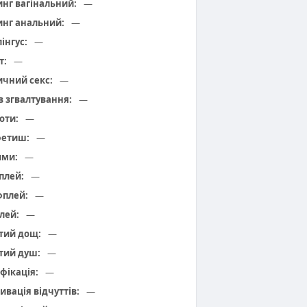
инг вагінальний:
—
инг анальний:
—
інгус:
—
т:
—
чний секс:
—
 в згвалтування:
—
оти:
—
фетиш:
—
ими:
—
плей:
—
плей:
—
лей:
—
тий дощ:
—
тий душ:
—
фікація:
—
ивація відчуттів:
—