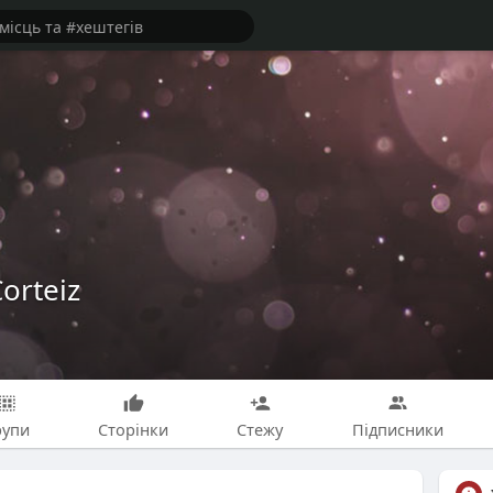
Corteiz
рупи
Сторінки
Стежу
Підписники