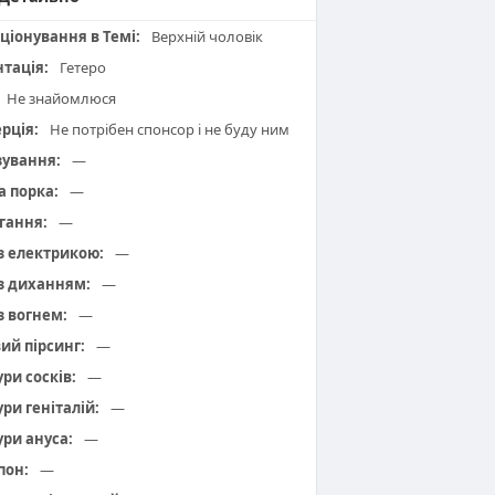
ціонування в Темі:
Верхній чоловік
нтація:
Гетеро
Не знайомлюся
рція:
Не потрібен спонсор і не буду ним
зування:
—
а порка:
—
гання:
—
 з електрикою:
—
 з диханням:
—
з вогнем:
—
вий пірсинг:
—
ури сосків:
—
ури геніталій:
—
ури ануса:
—
пон:
—