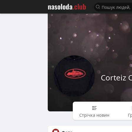
Corteiz 
Стрічка новин
Г