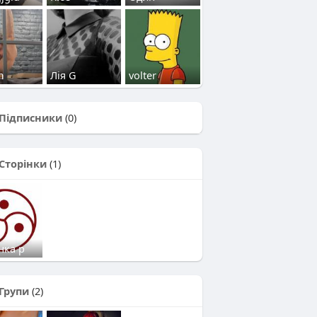
m
Лія G
volter
Підписники
(0)
Сторінки
(1)
нка р
Групи
(2)