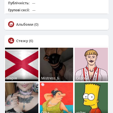
Публічність:
—
Групові сесії:
—
Альбоми
(0)
Стежу
(6)
Марія
Mistress_Б
Сергей
Manunich
Olha
volter