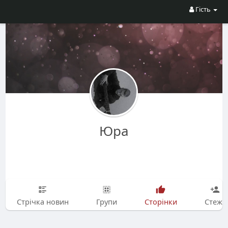
Гість
Юра
Стрічка новин
Групи
Сторінки
Стежу