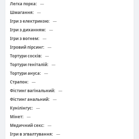
Легка порка:
—
Шмагання:
—
Ігри з електрикою:
—
Ігри з диханням:
—
Ігри з вогнем:
—
Ігровий пірсинг:
—
Тортури сосків:
—
Тортури геніталій:
—
Тортури ануса:
—
Страпон:
—
Фістинг вагінальний:
—
Фістинг анальний:
—
Кунілінгус:
—
Мінет:
—
Медичний секс:
—
Ігри в згвалтування:
—