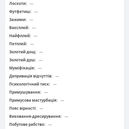
Лоскоти:
—
Футфетиш:
—
Зажими:
—
Ваксплей:
—
Найфплей:
—
Петплей:
—
Золотий дощ:
—
Золотий душ:
—
Муміфікація:
—
Депривація відчуттів:
—
Психологічний тиск:
—
Примушування:
—
Примусова мастурбація:
—
Пояс вірності:
—
Виховання-дресирування:
—
Побутове рабство:
—