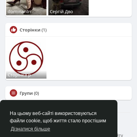
dominantri
Сергій Дво
Сторінки
(1)
Сторінка р
Групи
(0)
На цьому веб-сайті використовуються
2023—2026 © Клуб «Насолода»
файли cookie, щоб життя стало простішим
Головна
Коротко про
Зворотній зв'язок
Дізнатися більше
Політика конфіденційності
Умови і Правила сайту