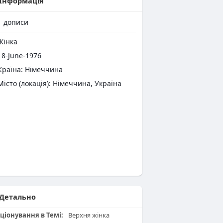
Інформація
1
дописи
інка
8-June-1976
раїна: Німеччина
Місто (локація): Німеччина, Україна
Детально
ціонування в Темі:
Верхня жінка