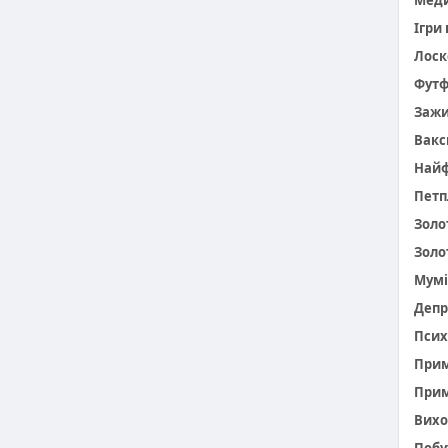
Меди
Ігри
Лоск
Фут
Заж
Вакс
Найф
Петп
Золо
Золо
Мумі
Депр
Псих
При
Прим
Вихо