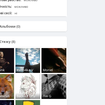
тове рабство:
можливо
ічність:
можливо
ві сесії:
ні
Альбоми
(0)
Стежу
(8)
ink
Kvito4ka V
Moriel
nicus
Васька Ого
Лія G