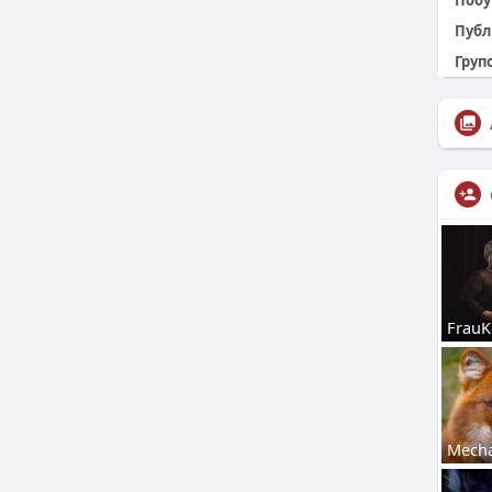
Побу
Публ
Групо
FrauK
Mecha