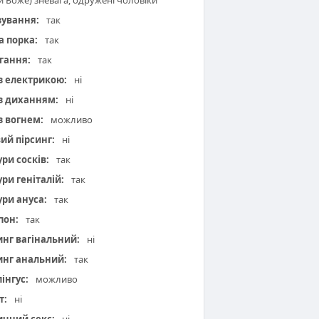
и Боже) зневага, одружені чоловіки
зування:
так
а порка:
так
гання:
так
 з електрикою:
ні
 з диханням:
ні
з вогнем:
можливо
вий пірсинг:
ні
ури сосків:
так
ури геніталій:
так
ури ануса:
так
пон:
так
инг вагінальний:
ні
инг анальний:
так
інгус:
можливо
т:
ні