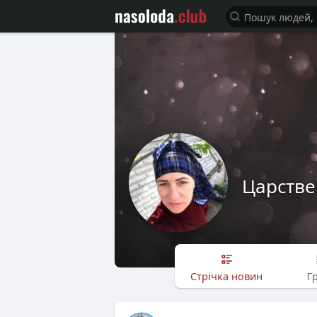
Царств
Стрічка новин
Г