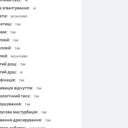
чний секс:
ні
 в згвалтування:
ні
оти:
можливо
фетиш:
так
ими:
так
плей:
так
плей:
так
лей:
можливо
тий дощ:
так
тий душ:
ні
фікація:
так
ивація відчуттів:
так
ологічний тиск:
так
мушування:
так
усова мастурбація:
так
вання-дресирування:
так