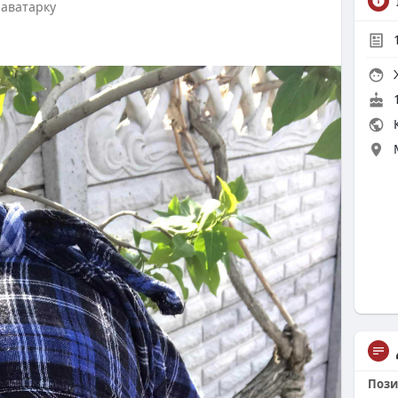
 аватарку
Ж
1
К
Пози