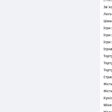
(спас
Зв`я
Легк
Шма
Ігри
Ігри
Ігри 
Ігро
Торт
Торт
Торт
Стра
Фіст
Фіст
Куніл
Міне