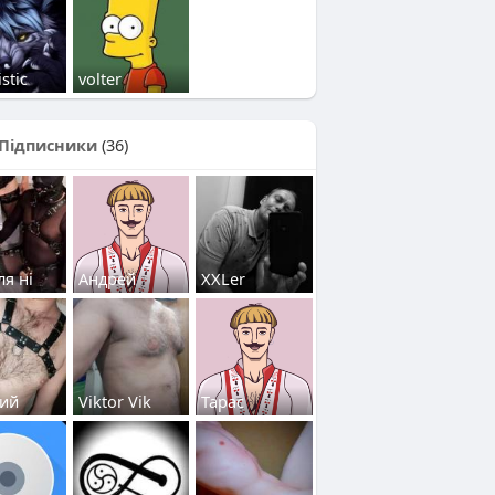
stic
volter
Підписники
(36)
ля ні
Андрей
ХХLer
ий
Viktor Vik
Тарас