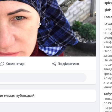
Оріє
Цілі:
Коме
Бажа
приді
SBT, 
викор
найфп
іншо
Особ
зага
Не м
Коментар
Поділитися
новач
введе
трен
Кому
хто м
мно
Табу:
е немає публікацій
голки
пов’я
непри