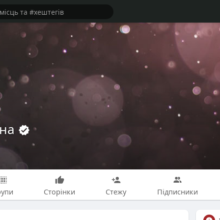
ена
рупи
Сторінки
Стежу
Підписники