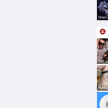
Shami
Раб д
Нижн