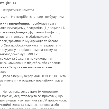
нтація:
Бі
Не проти знайомства
рція:
Не потрібен спонсор і не буду ним
ння і вподобання:
особливу увагу
ляю псисадизму, псидомінаціі, дисципліні.
флагеляція,бондаж, футфетіш, бутфетіш,
истання в якості меблів,ваксплей,
лей, трамплінг, муміфікація та багато
го. Хижак, обожнюю кусати та царапати.
ливу увагу приділяю Тематичному та
льнолюдському ЕТИКЕТУ.
аю часу та бажання на «виховання
ків», «виховання під себе» або «плавне
ння в Тему» - я не вчителька та не
ажер
 цікава в першу чергу моя ОСОБИСТІСТЬ та
ає інтелект - має шанси познайомитись зі
ю
Нечесність, секс з нижнім чоловіком,
, крюки, мед-степлер та всі практики, що
зані з «шиттям», паління в моїй присутності,
стойні слова та хамство, неповага або