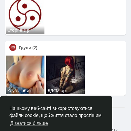
Сторінка р
Групи
(2)
Клуб любит
БДСМ арт
На цьому веб-сайті використовуються
2023—2026 © Клуб «Насолода»
файли cookie, щоб життя стало простішим
Головна
Коротко про
Зворотній зв'язок
Дізнатися більше
Політика конфіденційності
Умови і Правила сайту