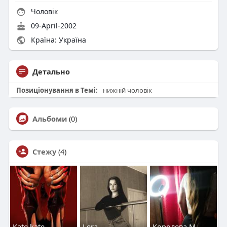
Чоловік
09-April-2002
Країна: Україна
Детально
Позиціонування в Темі:
нижній чоловік
Альбоми
(0)
Стежу
(4)
Kate kate
Lera
Королева М