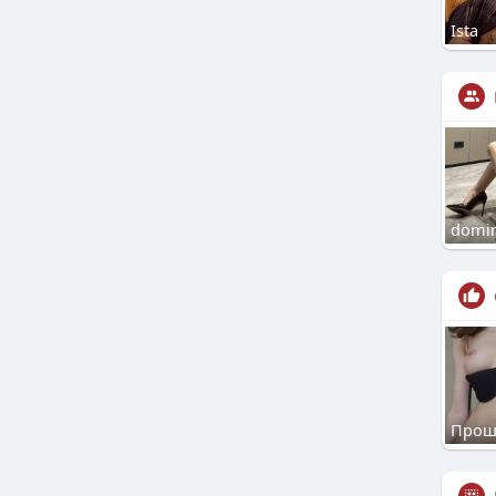
Ista
domin
Прош