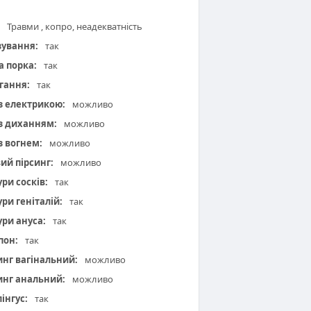
Травми , копро, неадекватність
зування:
так
а порка:
так
гання:
так
 з електрикою:
можливо
 з диханням:
можливо
з вогнем:
можливо
вий пірсинг:
можливо
ури сосків:
так
ури геніталій:
так
ури ануса:
так
пон:
так
инг вагінальний:
можливо
инг анальний:
можливо
інгус:
так