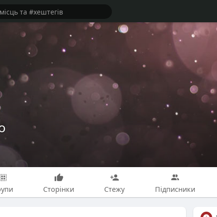
о
рупи
Сторінки
Стежу
Підписники