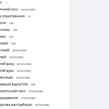
т:
—
чний секс:
можливо
 в згвалтування:
ні
оти:
так
фетиш:
так
ими:
так
плей:
так
плей:
можливо
лей:
можливо
тий дощ:
можливо
тий душ:
можливо
фікація:
можливо
ивація відчуттів:
так
ологічний тиск:
можливо
мушування:
можливо
усова мастурбація:
можливо