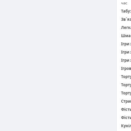
час
Табу:
Зв`я
Легк
Шма
Ігри
Ігри
Ігри 
Ігро
Торт
Торт
Торт
Стра
Фіст
Фіст
Куніл