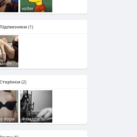
volter
Підписники
(1)
antri
Сторінки
(2)
у пора
Фемдом
Групи
(5)