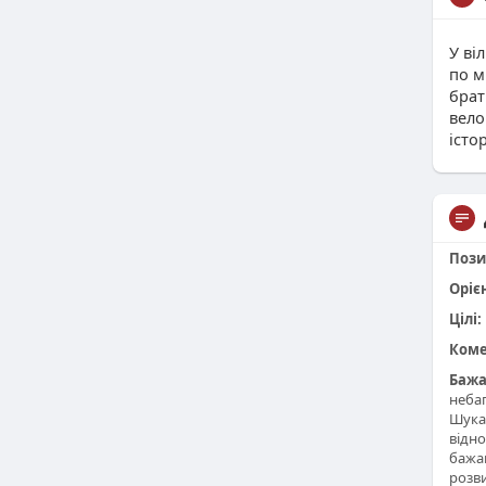
У ві
по м
брат
вело
істо
Пози
Оріє
Цілі:
Коме
Бажа
небаг
Шукаю
відно
бажа
розви