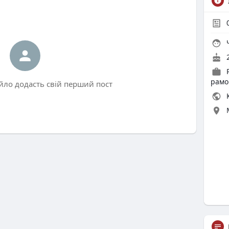
Ч
2
рамо
йло додасть свій перший пост
К