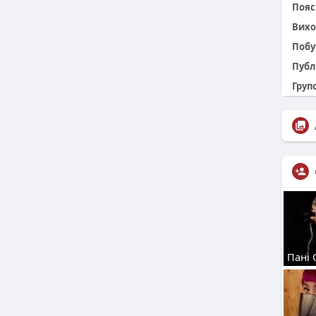
Пояс 
Вихо
Побу
Публ
Групо
Пані 