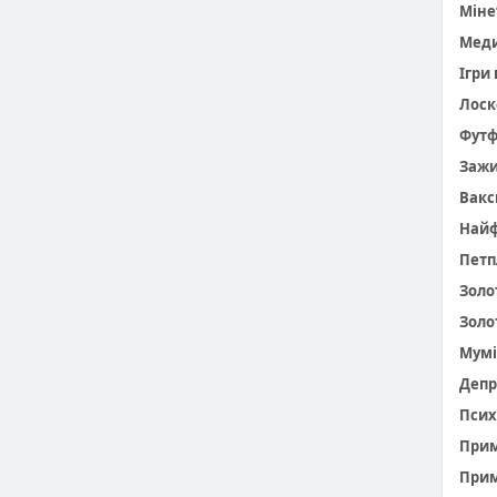
Міне
Меди
Ігри
Лоск
Фут
Заж
Вакс
Найф
Петп
Золо
Золо
Мумі
Депр
Псих
При
Прим