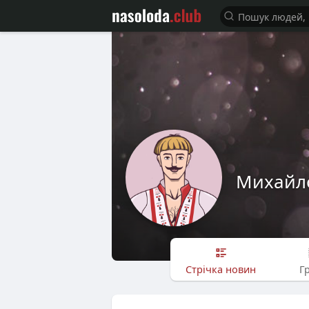
Михайл
Стрічка новин
Г