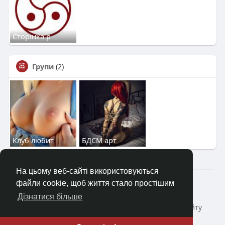
Сторінка р
Групи
(2)
Клуб любит
БДСМ арт
На цьому веб-сайті використовуються
2023—2026 © Клуб «Насолода»
файли cookie, щоб життя стало простішим
Головна
Коротко про
Зворотній зв'язок
Дізнатися більше
Політика конфіденційності
Умови і Правила сайту
Блог
ще