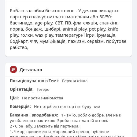
Роблю залюбки безкоштовно . У деяких випадках
партнер сплачує витратні матеріали або 50/50:
бастинадо, age-play, CBT, ПВ, флагеляція, спанкінг,
порка, бондаж, шибарі, animal play, pet play, knife
play, голки, wax play, температурні ігри, ірумація,
боді-арт, ФФ, муміфікація, пажизм, сервізм, побутове
рабство,
Детально
Позиціонування в Темі:
Верхня жінка
Орієнтація:
Гетеро
Цілі:
Не проти знайомства
Комерція:
Не потрібен спонсор і не буду ним
Бажання і вподобання:
1 - вмію, роблю добре, але не є
улюбленою практикою. Зроблю на платній основі.
2 - Сіре Табу. Залежить від партнера.
1. Чмор, приниження, моральний пресінг, публічне