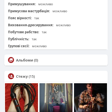
Примушування:
можливо
Примусова мастурбація:
можливо
Пояс вірності:
так
Виховання-дресирування:
можливо
Побутове рабство:
так
Публічність:
так
Групові сесії:
можливо
Альбоми
(0)
Стежу
(15)