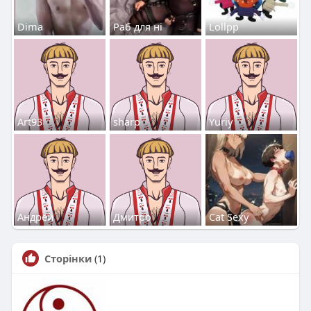
Dima
Раб для ні
Lollpp
Art93
sharp
Yuriy
Андрей
Дмитро
Cat Sexy
Сторінки
(1)