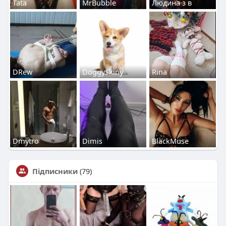
Tata
MrBubble
Людина з в
DRew
DoggySkiny
Rina
Dmytro
Dimis
BlackMuse
Підписники
(79)