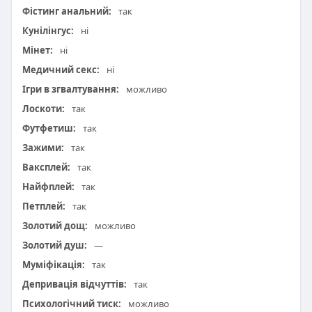
Фістинг анальний:
так
Кунілінгус:
ні
Мінет:
ні
Медичний секс:
ні
Ігри в згвалтування:
можливо
Лоскоти:
так
Футфетиш:
так
Зажими:
так
Ваксплей:
так
Найфплей:
так
Петплей:
так
Золотий дощ:
можливо
Золотий душ:
—
Муміфікація:
так
Депривація відчуттів:
так
Психологічний тиск:
можливо