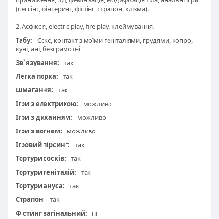
приниження, ЗД, фемінізація, модифікація тіла, анальні ігри
(пеггінг, фінгеринг, фістінг, страпон, клізма).
2. Асфіксія, electric play, fire play, клеймування.
Табу:
Секс, контакт з моїми геніталіями, грудями, копро,
куні, ані, безграмотні
Зв`язування:
так
Легка порка:
так
Шмагання:
так
Ігри з електрикою:
можливо
Ігри з диханням:
можливо
Ігри з вогнем:
можливо
Ігровий пірсинг:
так
Тортури сосків:
так
Тортури геніталій:
так
Тортури ануса:
так
Страпон:
так
Фістинг вагінальний:
ні