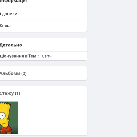
Інформація
0
дописи
інка
Детально
ціонування в Темі:
Світч
Альбоми
(0)
Стежу
(1)