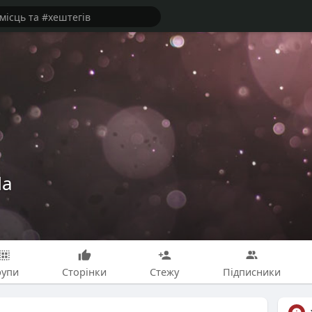
da
рупи
Сторінки
Стежу
Підписники