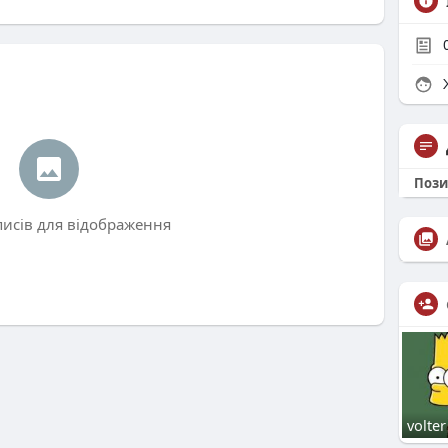
Ж
Пози
писів для відображення
volter