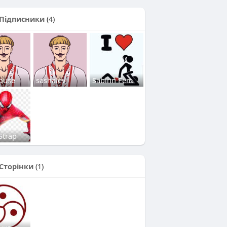
Підписники
(4)
ouse
sashalev
Sabinn Fem
Strap
Сторінки
(1)