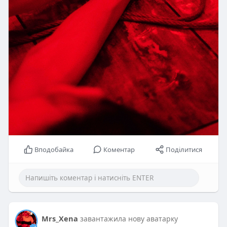
Вподобайка
Коментар
Поділитися
Mrs_Xena
завантажила нову аватарку