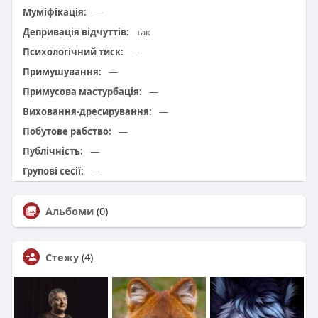
Муміфікація:
—
Депривація відчуттів:
так
Психологічний тиск:
—
Примушування:
—
Примусова мастурбація:
—
Виховання-дресирування:
—
Побутове рабство:
—
Публічність:
—
Групові сесії:
—
Альбоми
(0)
Стежу
(4)