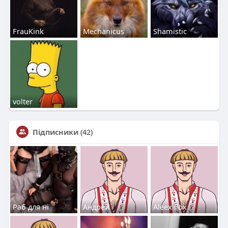
FrauKink
Mechanicus
Shamistic
volter
Підписники
(42)
Раб для ні
Андрей
Aleex Fox