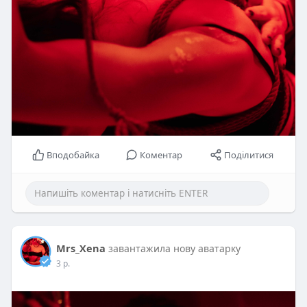
Вподобайка
Коментар
Поділитися
Mrs_Xena
завантажила нову аватарку
3 р.