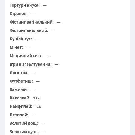
Тортури ануса:
—
Страпон:
—
Фістинг вагінальний:
—
Фістинг анальний:
—
Кунілінгус:
—
Мінет:
—
Медичний секс:
—
Ігри в згвалтування:
—
Лоскоти:
—
Футфетиш:
—
Зажими:
—
Ваксплей:
так
Найфплей:
так
Петплей:
—
Золотий дощ:
—
Золотий душ:
—