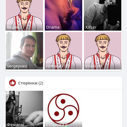
Вадим
Drama
ХХLer
sergeyvasi
romatab199
Vitalii Ht
Сторінки
(2)
Фемдом
Сторінка р