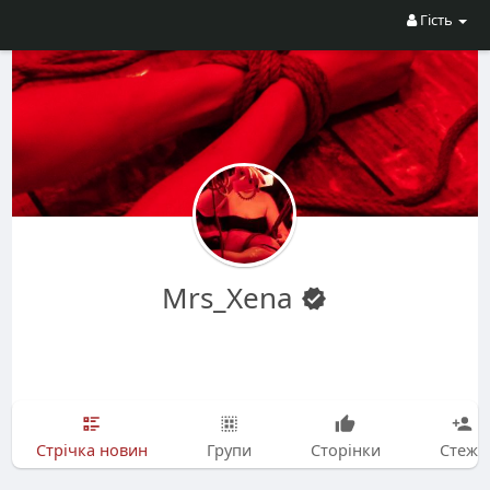
Гість
Mrs_Xena
Стрічка новин
Групи
Сторінки
Стежу