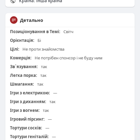
Країна: інша країна
Детально
Позиціонування в Темі:
Світч
Орієнтація:
Бі
Цілі:
Не проти знайомства
Комерція:
Не потрібен спонсор і не буду ним
Зв`язування:
так
Легка порка:
так
Шмагання:
так
Ігри з електрикою:
—
Ігри з диханням:
так
Ігри з вогнем:
так
Ігровий пірсинг:
—
Тортури сосків:
—
Тортури геніталій:
—