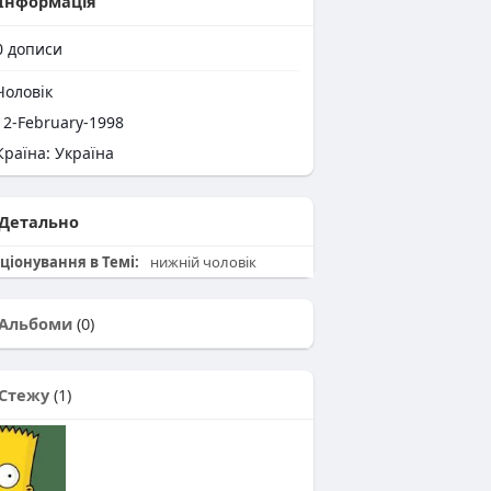
Інформація
0
дописи
оловік
2-February-1998
раїна: Україна
Детально
ціонування в Темі:
нижній чоловік
Альбоми
(0)
Стежу
(1)