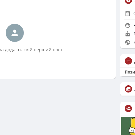
Ч
1
К
ha додасть свій перший пост
Пози