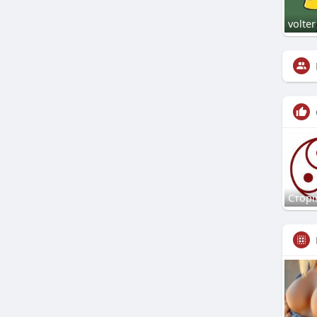
volter
Сторі