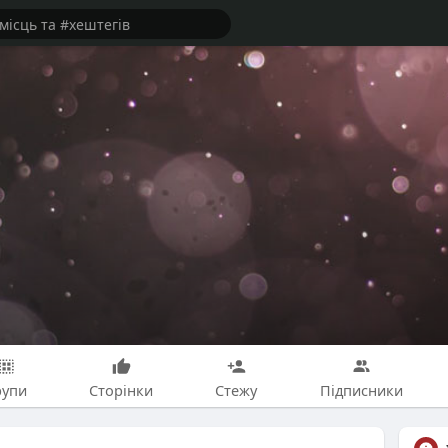
рупи
Сторінки
Стежу
Підписники