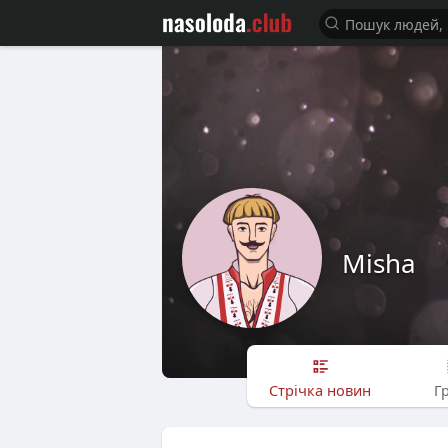
Misha
Стрічка новин
Г