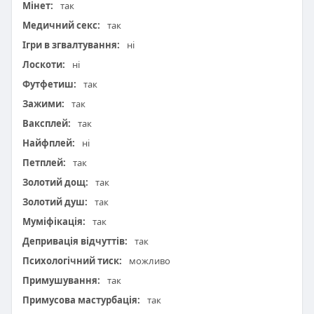
Мінет:
так
Медичний секс:
так
Ігри в згвалтування:
ні
Лоскоти:
ні
Футфетиш:
так
Зажими:
так
Ваксплей:
так
Найфплей:
ні
Петплей:
так
Золотий дощ:
так
Золотий душ:
так
Муміфікація:
так
Депривація відчуттів:
так
Психологічний тиск:
можливо
Примушування:
так
Примусова мастурбація:
так