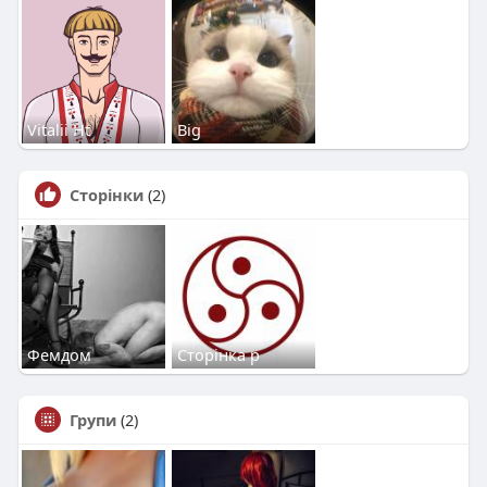
Vitalii Ht
Big
Сторінки
(2)
Фемдом
Сторінка р
Групи
(2)