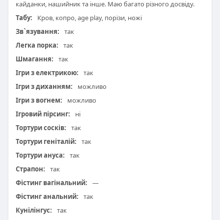
кайданки, нашийник та інше. Маю багато різного досвіду.
Табу:
Кров, копро, age play, порізи, ножі
Зв`язування:
так
Легка порка:
так
Шмагання:
так
Ігри з електрикою:
так
Ігри з диханням:
можливо
Ігри з вогнем:
можливо
Ігровий пірсинг:
ні
Тортури сосків:
так
Тортури геніталій:
так
Тортури ануса:
так
Страпон:
так
Фістинг вагінальний:
—
Фістинг анальний:
так
Кунілінгус:
так