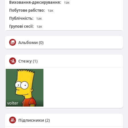
Виховання-дресирування:
так
Побутове рабство:
так
Публічність:
так
Групові сесії:
так
Альбоми
(0)
Стежу
(1)
volter
Підписники
(2)