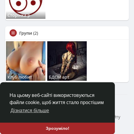
Сторінка р
Групи
(2)
Клуб любит
БДСМ арт
На цьому веб-сайті використовуються
2023—2026 © Клуб «Насолода»
файли cookie, щоб життя стало простішим
Головна
Коротко про
Зворотній зв'язок
Дізнатися більше
Політика конфіденційності
Умови і Правила сайту
Блог
ще
Зрозуміло!
Мова