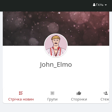
Гість
John_Elmo
Стрічка новин
Групи
Сторінки
Стежу