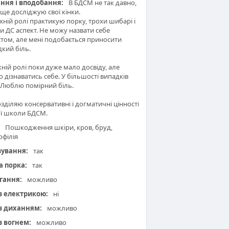
ння і вподобання:
В БДСМ не так давно,
ще досліджую свої кінки.
хній ролі практикую порку, трохи шибарі і
и ДС аспект. Не можу назвати себе
том, але мені подобається приносити
кий біль.
ній ролі поки дуже мало досвіду, але
о дізнаватись себе. У більшості випадків
. Люблю помірний біль.
зділяю консервативні і догматичні цінності
ої школи БДСМ.
Пошкодження шкіри, кров, бруд,
офілія
зування:
так
а порка:
так
гання:
можливо
 з електрикою:
ні
 з диханням:
можливо
з вогнем:
можливо