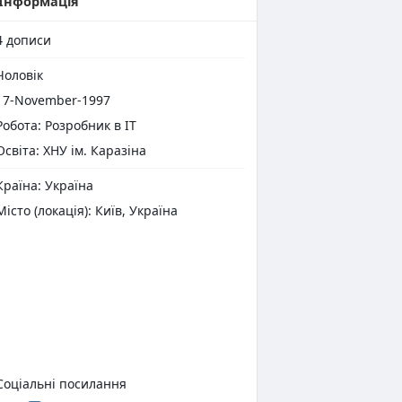
Інформація
4
дописи
оловік
7-November-1997
Робота: Розробник в ІТ
Освіта: ХНУ ім. Каразіна
раїна: Україна
Місто (локація): Київ, Україна
оціальні посилання