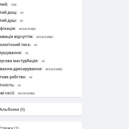
лей:
так
тий дощ:
ні
тий душ:
ні
фікація:
можливо
ивація відчуттів:
можливо
ологічний тиск:
ні
мушування:
ні
усова мастурбація:
ні
вання-дресирування:
можливо
тове рабство:
ні
ічність:
ні
ві сесії:
можливо
Альбоми
(0)
Стежу
(1)