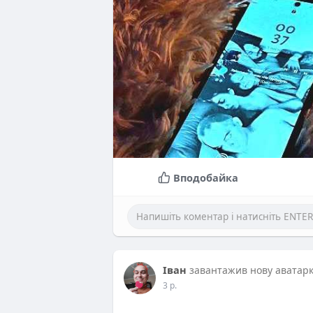
Вподобайка
Іван
завантажив нову аватар
3 р.