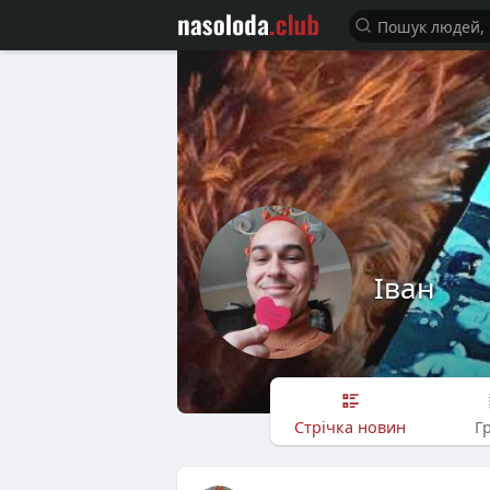
Іван
Стрічка новин
Г