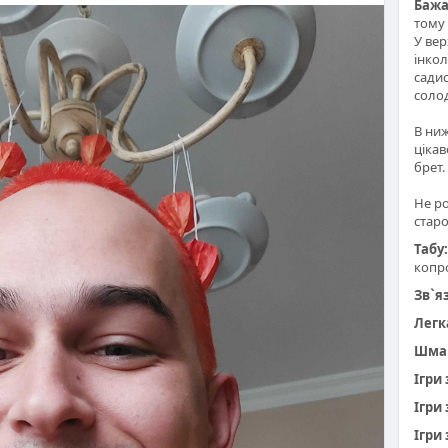
Бажа
тому 
У вер
інкол
садис
солод
В ниж
цікав
брет
Не ро
стар
Табу:
копр
Зв`я
Легк
Шма
Ігри
Ігри
Ігри 