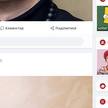
Коментар
Поділитися
volter
ку
Vikky