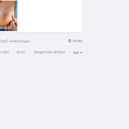
любит
Мова
 Клуб «Насолода»
о про
Блог
Зворотній зв'язок
ще