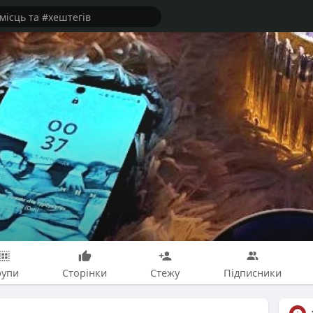
рупи
Сторінки
Стежу
Підписники