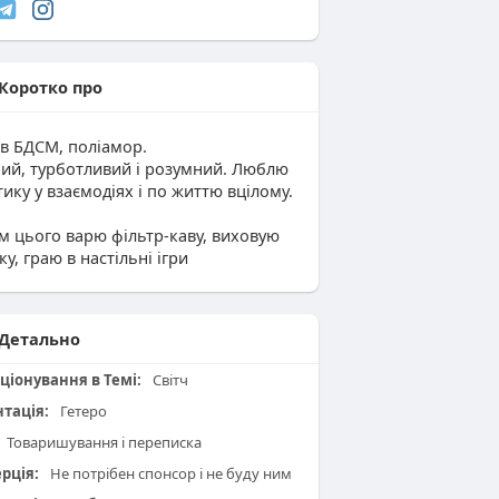
Коротко про
 в БДСМ, поліамор.
ий, турботливий і розумний. Люблю
тику у взаємодіях і по життю вцілому.
м цього варю фільтр-каву, виховую
ку, граю в настільні ігри
Детально
ціонування в Темі:
Світч
нтація:
Гетеро
Товаришування і переписка
рція:
Не потрібен спонсор і не буду ним