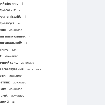
вий пірсинг:
ні
ури сосків:
ні
ури геніталій:
ні
ури ануса:
ні
пон:
можливо
инг вагінальний:
ні
инг анальний:
ні
інгус:
так
т:
можливо
чний секс:
можливо
 в згвалтування:
можливо
оти:
можливо
фетиш:
можливо
ими:
можливо
плей:
можливо
плей:
ні