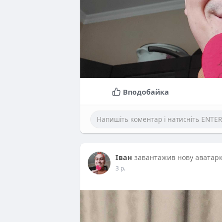
Вподобайка
Іван
завантажив нову аватар
3 р.