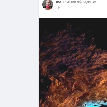
Іван
змінив обкладинку
3 р.