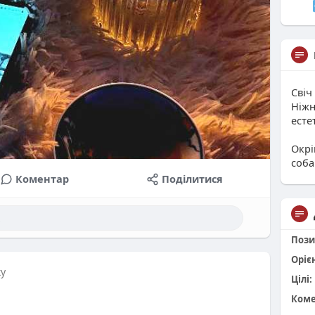
Свіч
Ніжн
есте
Окрі
соба
Коментар
Поділитися
Пози
Оріє
ку
Цілі:
Коме