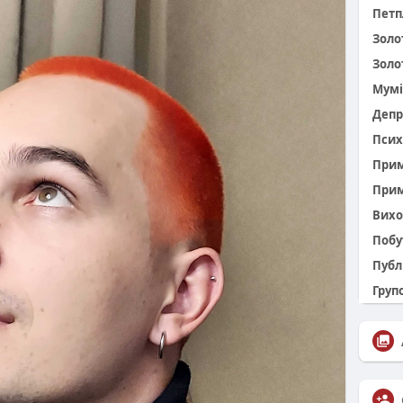
Петп
Золо
Золо
Мумі
Депр
Псих
При
Прим
Вихо
Побу
Публ
Групо