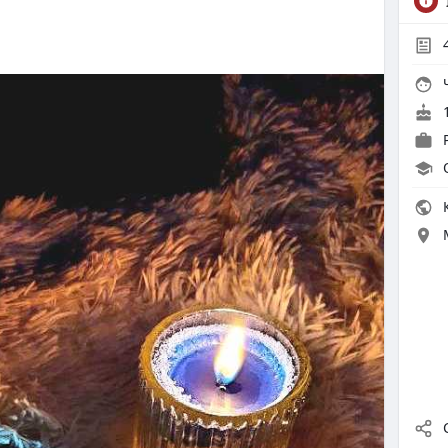
Ч
1
К
С