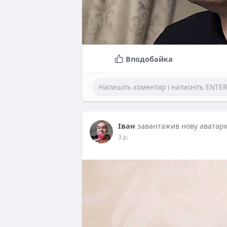
Вподобайка
Іван
завантажив нову аватар
3 р.