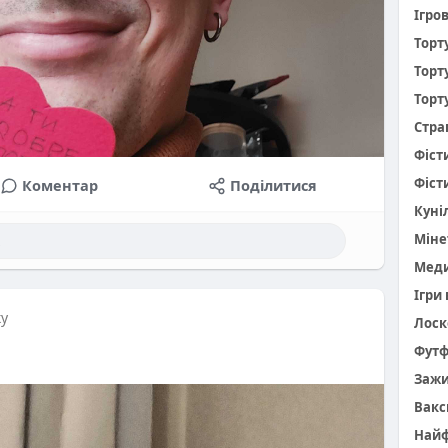
Ігро
Торт
Торт
Торт
Стра
Фіст
Фіст
Коментар
Поділитися
Куніл
Міне
Меди
Ігри
ку
Лоск
Фут
Заж
Вакс
Найф