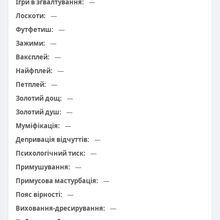
Ігри в згвалтування:
—
Лоскоти:
—
Футфетиш:
—
Зажими:
—
Ваксплей:
—
Найфплей:
—
Петплей:
—
Золотий дощ:
—
Золотий душ:
—
Муміфікація:
—
Депривація відчуттів:
—
Психологічний тиск:
—
Примушування:
—
Примусова мастурбація:
—
Пояс вірності:
—
Виховання-дресирування:
—