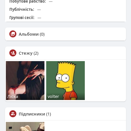
Побутове рабство:
—
Публічність:
—
Групові сесії:
—
Альбоми
(0)
Стежу
(2)
Ліска
volter
Підписники
(1)