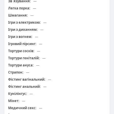
Зв`язування:
—
Легка порка:
—
Шмагання:
—
Ігри з електрикою:
—
Ігри з диханням:
—
Ігри з вогнем:
—
Ігровий пірсинг:
—
Тортури сосків:
—
Тортури геніталій:
—
Тортури ануса:
—
Страпон:
—
Фістинг вагінальний:
—
Фістинг анальний:
—
Кунілінгус:
—
Мінет:
—
Медичний секс:
—