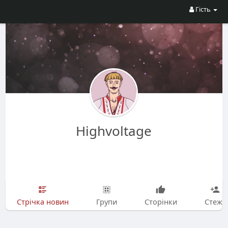
Гість
Highvoltage
Стрічка новин
Групи
Сторінки
Стежу