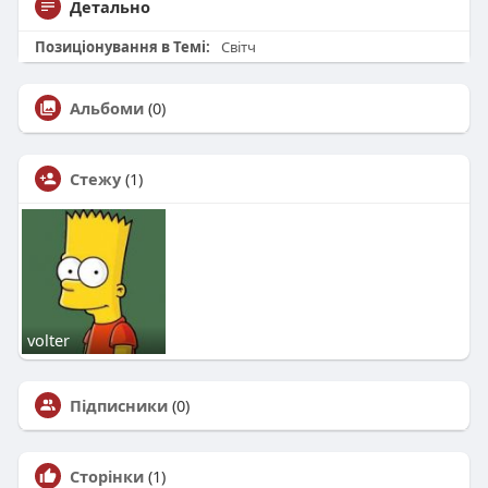
Детально
Позиціонування в Темі:
Світч
Альбоми
(0)
Стежу
(1)
volter
Підписники
(0)
Сторінки
(1)