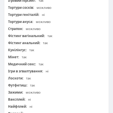
Ігровий пірсинг:
так
Тортури сосків:
можливо
Тортури геніталій:
ні
Тортури ануса:
можливо
Страпон:
можливо
Фістинг вагінальний:
так
Фістинг анальний:
так
Кунілінгус:
так
Мінет:
так
Медичний секс:
так
Ігри в згвалтування:
ні
Лоскоти:
так
Футфетиш:
так
Зажими:
можливо
Ваксплей:
ні
Найфплей:
ні