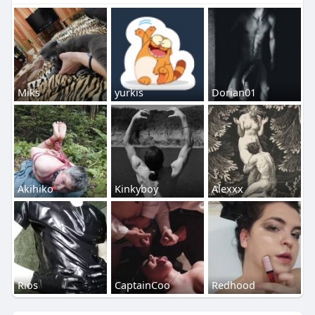
Miks
yurkis
Dorian01
Akihiko
Kinkyboy
Alexxx
Rios
CaptainCoo
Redhood