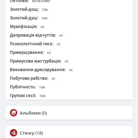
Петплей:
можливо
Золотий дощ:
так
Золотий душ:
так
Муміфікація:
ні
Депривація відчуттів:
ні
Психологічний тиск:
ні
Примушування:
ні
Примусова мастурбація:
ні
Виховання-дресирування:
ні
Побутове рабство:
ні
Публічність:
так
Групові сесії:
так
Альбоми
(0)
Стежу
(18)