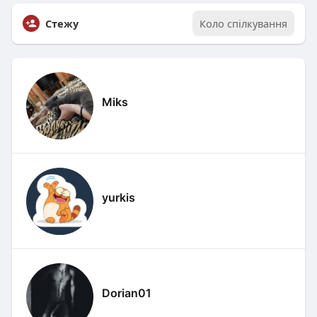
Стежу
Коло спілкування
Miks
yurkis
Dorian01