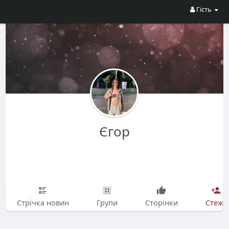
Гість
Єгор
Стрічка новин
Групи
Сторінки
Стежу