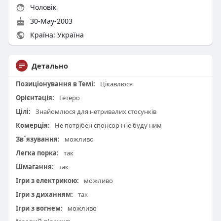
Чоловік
30-May-2003
Країна: Україна
Детально
Позиціонування в Темі:
Цікавлюся
Орієнтація:
Гетеро
Цілі:
Знайомлюся для нетривалих стосунків
Комерція:
Не потрібен спонсор і не буду ним
Зв`язування:
можливо
Легка порка:
так
Шмагання:
так
Ігри з електрикою:
можливо
Ігри з диханням:
так
Ігри з вогнем:
можливо