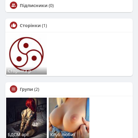
Підписники
(0)
Сторінки
(1)
Сторінка р
Групи
(2)
БДСМ арт
Клуб любит