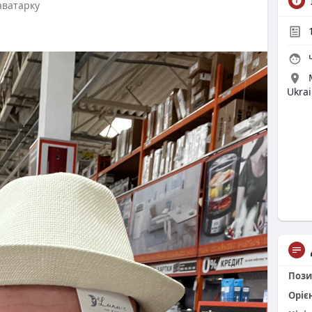
аватарку
Ч
Ukra
Пози
Оріє