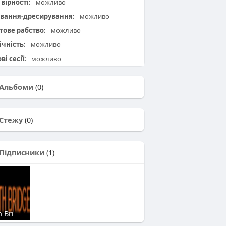
вірності:
можливо
вання-дресирування:
можливо
тове рабство:
можливо
ічність:
можливо
ві сесії:
можливо
Альбоми
(0)
Стежу
(0)
Підписники
(1)
 Bri