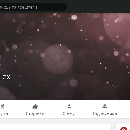
Lex
рупи
Сторінки
Стежу
Підписники