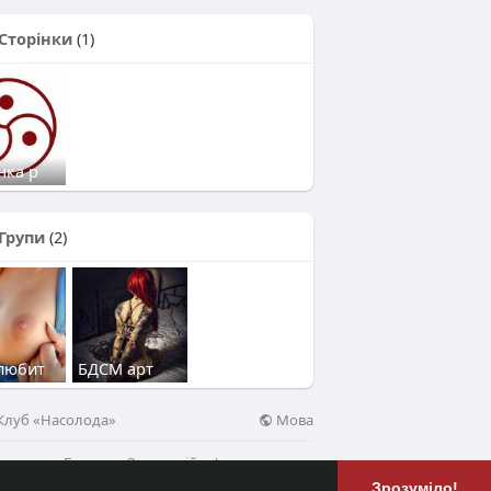
Сторінки
(1)
нка р
Групи
(2)
любит
БДСМ арт
Мова
 Клуб «Насолода»
о про
Блог
Зворотній зв'язок
ще
Зрозуміло!