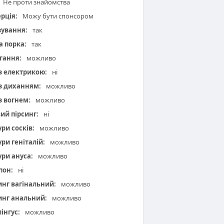
Не проти знайомства
рція:
Можу бути спонсором
зування:
так
а порка:
так
гання:
можливо
 з електрикою:
ні
 з диханням:
можливо
з вогнем:
можливо
вий пірсинг:
ні
ури сосків:
можливо
ури геніталій:
можливо
ури ануса:
можливо
пон:
ні
инг вагінальний:
можливо
инг анальний:
можливо
інгус:
можливо