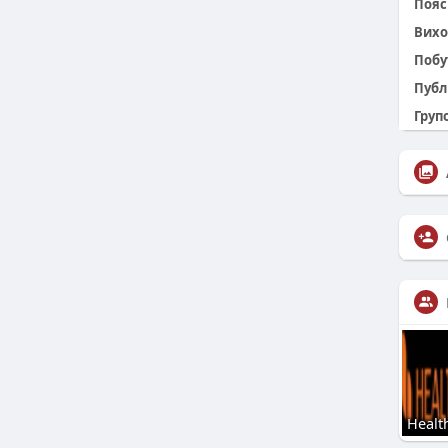
Пояс 
Вихо
Побу
Публ
Групо
Health