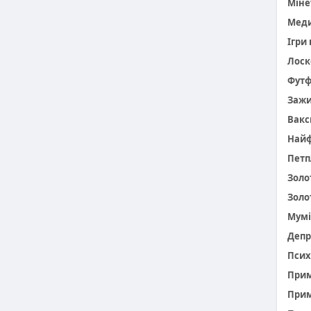
Міне
Меди
Ігри
Лоск
Фут
Заж
Вакс
Найф
Петп
Золо
Золо
Мумі
Депр
Псих
При
Прим