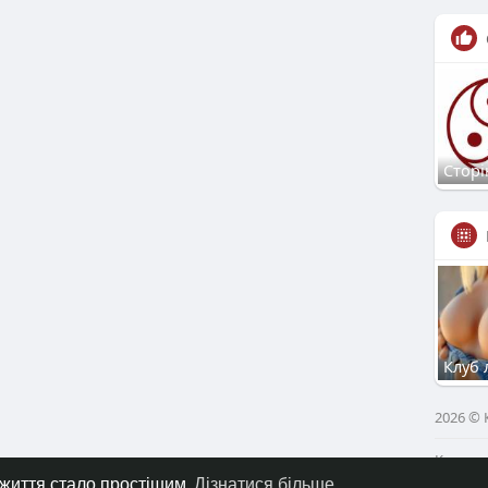
Сторі
Клуб 
2026 ©
Коротк
 життя стало простішим
Дізнатися більше