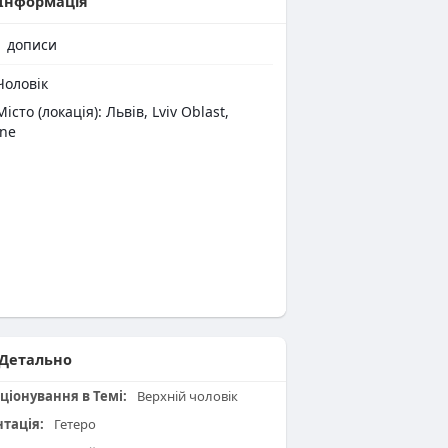
Інформація
1
дописи
оловік
Місто (локація): Львів, Lviv Oblast,
ine
Детально
ціонування в Темі:
Верхній чоловік
нтація:
Гетеро