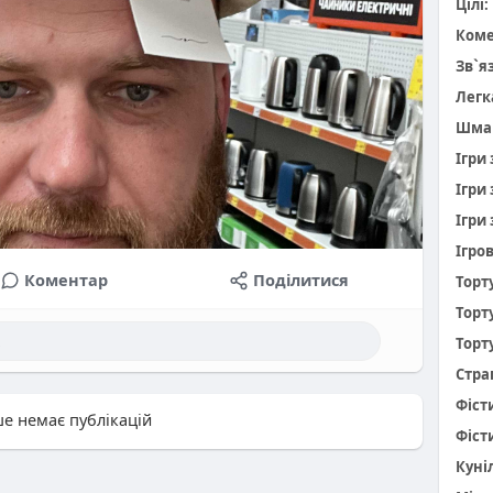
Цілі:
Коме
Зв`я
Легк
Шма
Ігри
Ігри
Ігри 
Ігро
Коментар
Поділитися
Торт
Торт
Торт
Стра
Фіст
е немає публікацій
Фіст
Куніл