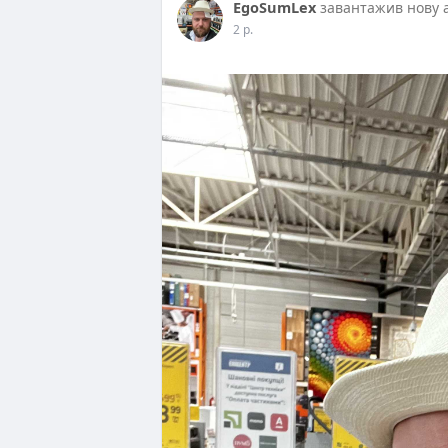
EgoSumLex
завантажив нову 
2 р.