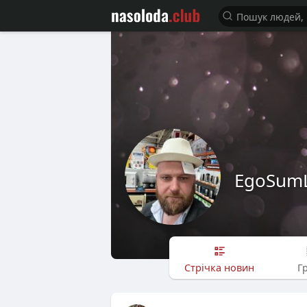
EgoSum
Стрічка новин
Г