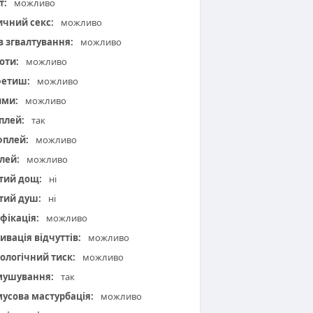
т:
можливо
чний секс:
можливо
 в згвалтування:
можливо
оти:
можливо
фетиш:
можливо
ими:
можливо
плей:
так
плей:
можливо
лей:
можливо
тий дощ:
ні
тий душ:
ні
фікація:
можливо
ивація відчуттів:
можливо
ологічний тиск:
можливо
мушування:
так
усова мастурбація:
можливо