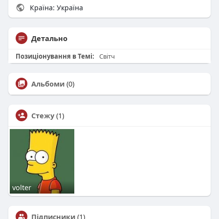
Країна: Україна
Детально
Позиціонування в Темі:
Світч
Альбоми
(0)
Стежу
(1)
volter
Підписники
(1)