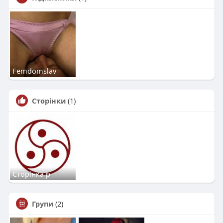
Femdomslav
Сторінки
(1)
Сторінка р
Групи
(2)