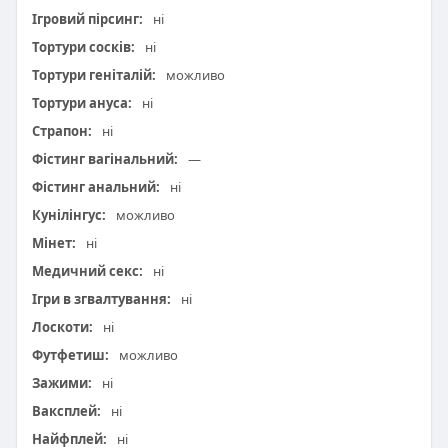
Ігровий пірсинг:
ні
Тортури сосків:
ні
Тортури геніталій:
можливо
Тортури ануса:
ні
Страпон:
ні
Фістинг вагінальний:
—
Фістинг анальний:
ні
Кунілінгус:
можливо
Мінет:
ні
Медичний секс:
ні
Ігри в згвалтування:
ні
Лоскоти:
ні
Футфетиш:
можливо
Зажими:
ні
Ваксплей:
ні
Найфплей:
ні