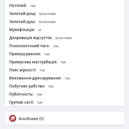
Петплей:
так
Золотий дощ:
можливо
Золотий душ:
можливо
Муміфікація:
ні
Депривація відчуттів:
можливо
Психологічний тиск:
так
Примушування:
так
Примусова мастурбація:
так
Пояс вірності:
так
Виховання-дресирування:
так
Побутове рабство:
так
Публічність:
так
Групові сесії:
так
Альбоми
(0)