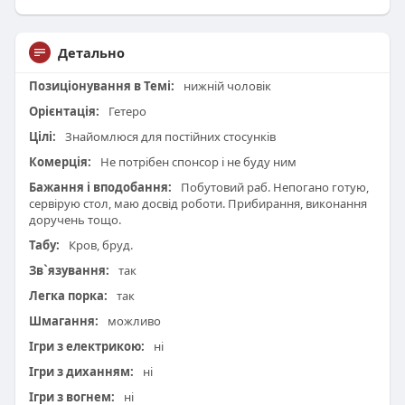
Детально
Позиціонування в Темі:
нижній чоловік
Орієнтація:
Гетеро
Цілі:
Знайомлюся для постійних стосунків
Комерція:
Не потрібен спонсор і не буду ним
Бажання і вподобання:
Побутовий раб. Непогано готую,
сервірую стол, маю досвід роботи. Прибирання, виконання
доручень тощо.
Табу:
Кров, бруд.
Зв`язування:
так
Легка порка:
так
Шмагання:
можливо
Ігри з електрикою:
ні
Ігри з диханням:
ні
Ігри з вогнем:
ні