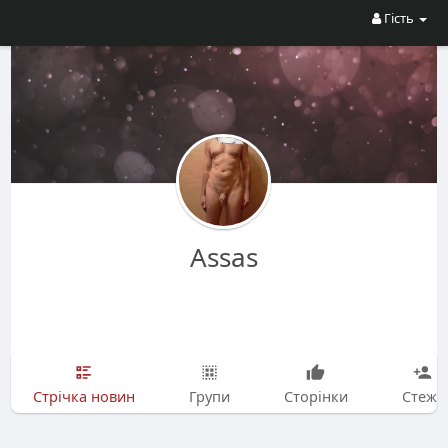
Гість
Assas
Стрічка новин
Групи
Сторінки
Стежу