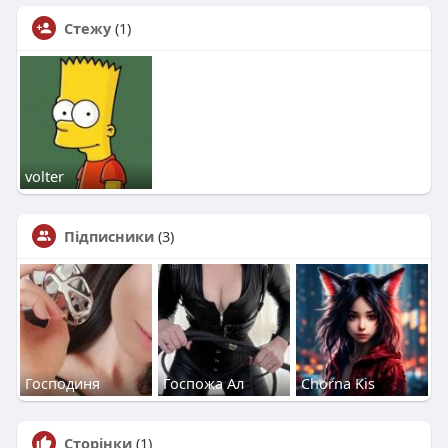
Стежу
(1)
volter
Підписники
(3)
Господиня
Госпожа Ал
Chorna Kis
Сторінки
(1)