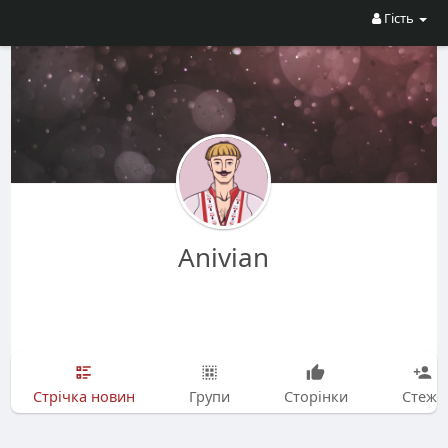
Гість
Anivian
Стрічка новин
Групи
Сторінки
Стежу