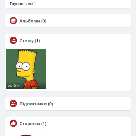
Групові сесії:
—
Альбоми
(0)
Стежу
(1)
volter
Підписники
(0)
Сторінки
(1)