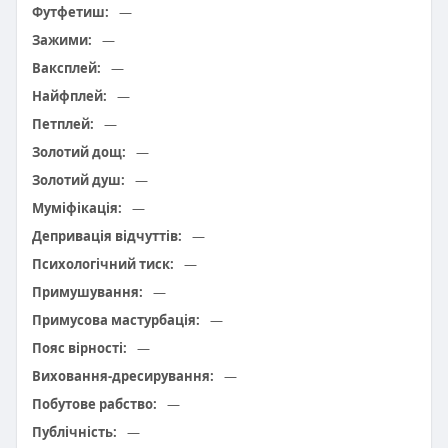
Футфетиш:
—
Зажими:
—
Ваксплей:
—
Найфплей:
—
Петплей:
—
Золотий дощ:
—
Золотий душ:
—
Муміфікація:
—
Депривація відчуттів:
—
Психологічний тиск:
—
Примушування:
—
Примусова мастурбація:
—
Пояс вірності:
—
Виховання-дресирування:
—
Побутове рабство:
—
Публічність:
—