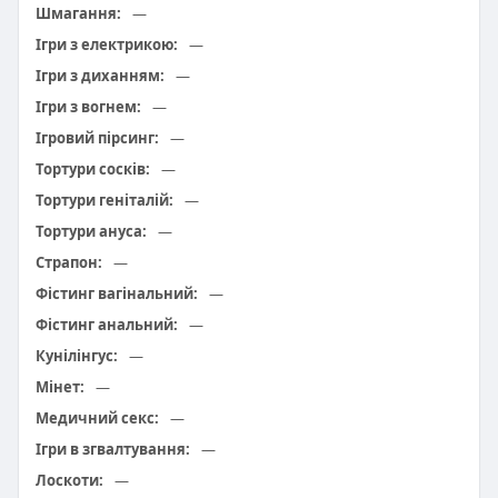
Шмагання:
—
Ігри з електрикою:
—
Ігри з диханням:
—
Ігри з вогнем:
—
Ігровий пірсинг:
—
Тортури сосків:
—
Тортури геніталій:
—
Тортури ануса:
—
Страпон:
—
Фістинг вагінальний:
—
Фістинг анальний:
—
Кунілінгус:
—
Мінет:
—
Медичний секс:
—
Ігри в згвалтування:
—
Лоскоти:
—