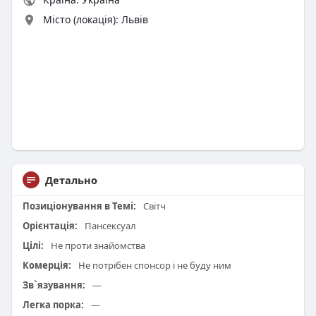
Місто (локація): Львів
Детально
Позиціонування в Темі:
Світч
Орієнтація:
Пансексуал
Цілі:
Не проти знайомства
Комерція:
Не потрібен спонсор і не буду ним
Зв`язування:
—
Легка порка:
—