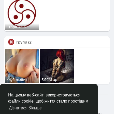
Сторінка р
Групи
(2)
Клуб любит
БДСМ арт
На цьому веб-сайті використовуються
2023—2026 © Клуб «Насолода»
файли cookie, щоб життя стало простішим
Головна
Коротко про
Зворотній зв'язок
Дізнатися більше
Політика конфіденційності
Умови і Правила сайту