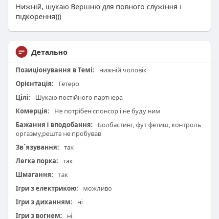
Нижній, шукаю Вершню для повного служіння і
підкорення)))
Детально
Позиціонування в Темі:
нижній чоловік
Орієнтація:
Гетеро
Цілі:
Шукаю постійного партнера
Комерція:
Не потрібен спонсор і не буду ним
Бажання і вподобання:
Болбастинг, фут фетиш, контроль
оргазму,решта не пробував
Зв`язування:
так
Легка порка:
так
Шмагання:
так
Ігри з електрикою:
можливо
Ігри з диханням:
ні
Ігри з вогнем:
ні