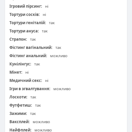
Ігровий пірсинг:
ні
Тортури сосків:
ні
Тортури геніталій:
так
Тортури ануса:
так
Страпон:
так
Фістинг вагінальний:
так
Фістинг анальний:
можливо
Кунілінгус:
так
Мінет:
ні
Медичний секс:
ні
Ігри в згвалтування:
можливо
Лоскоти:
так
Футфетиш:
так
Зажими:
так
Ваксплей:
можливо
Найфплей:
можливо