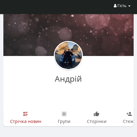
Гість
Андрій
Стрічка новин
Групи
Сторінки
Стежу