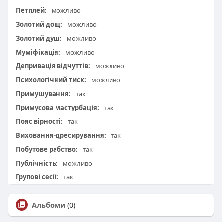
Петплей:
можливо
Золотий дощ:
можливо
Золотий душ:
можливо
Муміфікація:
можливо
Депривація відчуттів:
можливо
Психологічний тиск:
можливо
Примушування:
так
Примусова мастурбація:
так
Пояс вірності:
так
Виховання-дресирування:
так
Побутове рабство:
так
Публічність:
можливо
Групові сесії:
так
Альбоми
(0)