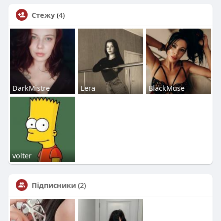
Стежу
(4)
DarkMistre
Lera
BlackMuse
volter
Підписники
(2)