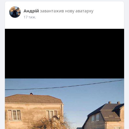
Андрій
завантажив нову аватарку
17 тиж.