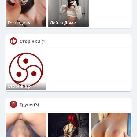
Господиня
Лейла Доми
Сторінки
(1)
Сторінка р
Групи
(3)