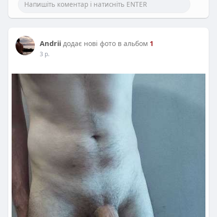
Andrii
додає нові фото в альбом
1
3 р.