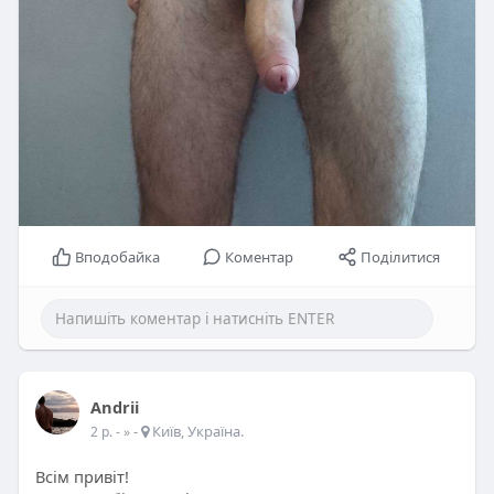
Вподобайка
Коментар
Поділитися
Andrii
-
Київ, Україна.
2 р.
- »
Всім привіт!