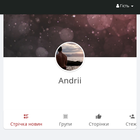
Гість
Andrii
Стрічка новин
Групи
Сторінки
Стежу