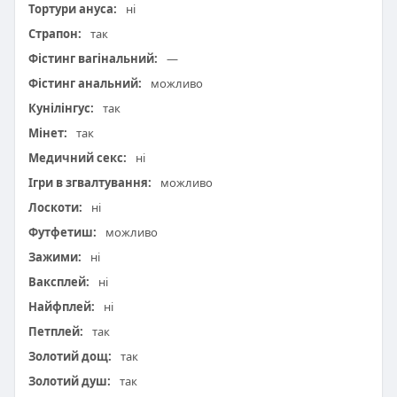
Тортури ануса:
ні
Страпон:
так
Фістинг вагінальний:
—
Фістинг анальний:
можливо
Кунілінгус:
так
Мінет:
так
Медичний секс:
ні
Ігри в згвалтування:
можливо
Лоскоти:
ні
Футфетиш:
можливо
Зажими:
ні
Ваксплей:
ні
Найфплей:
ні
Петплей:
так
Золотий дощ:
так
Золотий душ:
так