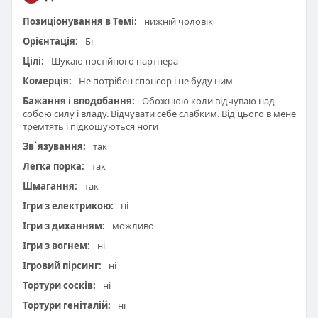
Позиціонування в Темі:
нижній чоловік
Орієнтація:
Бі
Цілі:
Шукаю постійного партнера
Комерція:
Не потрібен спонсор і не буду ним
Бажання і вподобання:
Обожнюю коли відчуваю над
собою силу і владу. Відчувати себе слабким. Від цього в мене
тремтять і підкошуються ноги
Зв`язування:
так
Легка порка:
так
Шмагання:
так
Ігри з електрикою:
ні
Ігри з диханням:
можливо
Ігри з вогнем:
ні
Ігровий пірсинг:
ні
Тортури сосків:
ні
Тортури геніталій:
ні