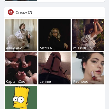
Стежу
(7)
аліна або
Mstrs N
misssBDSM
CaptainCoo
Lennie
Redhood