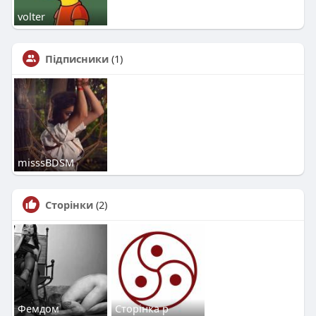
volter
Підписники
(1)
misssBDSM
Сторінки
(2)
Фемдом
Сторінка р