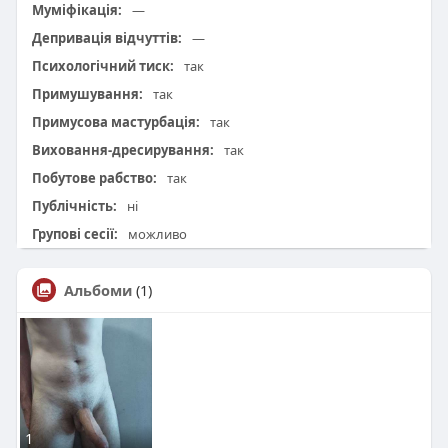
Муміфікація:
—
Депривація відчуттів:
—
Психологічний тиск:
так
Примушування:
так
Примусова мастурбація:
так
Виховання-дресирування:
так
Побутове рабство:
так
Публічність:
ні
Групові сесії:
можливо
Альбоми
(1)
1