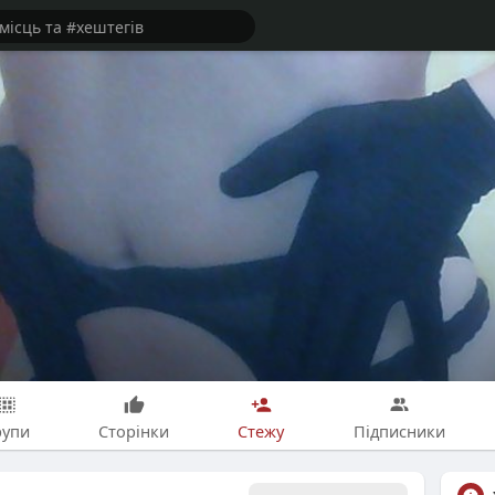
i
рупи
Сторінки
Стежу
Підписники