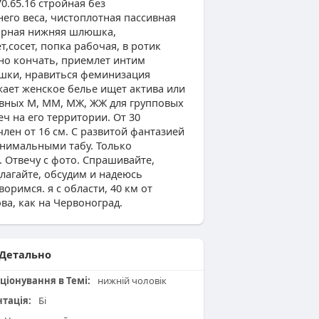
70.65.16 стройная без
его веса, чистоплотная пассивная
орная нижняя шлюшка,
т,сосет, попка рабочая, в ротик
о кончать, приемлет интим
шки, нравиться феминизация
ает женское белье ищет актива или
вных М, ММ, МЖ, ЖЖ для групповых
еч на его территории. От 30
 член от 16 см. С развитой фантазией
нимальными табу. Только
. Отвечу с фото. Спрашивайте,
лагайте, обсудим и надеюсь
воримся. я с области, 40 км от
ва, как на Червоноград.
Детально
ціонування в Темі:
нижній чоловік
нтація:
Бі