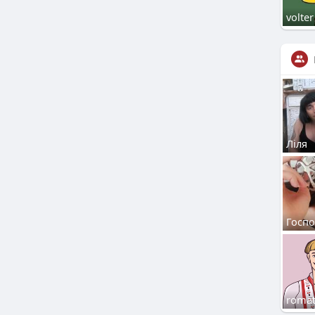
volter
Ліля
Госп
roma