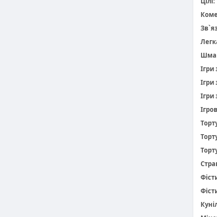
Цілі:
Коме
Зв`я
Легк
Шма
Ігри
Ігри
Ігри 
Ігро
Торт
Торт
Торт
Стра
Фіст
Фіст
Куніл