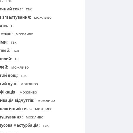
т:
так
чний секс:
так
 в згвалтування:
можливо
оти:
ні
фетиш:
можливо
ими:
так
плей:
так
плей:
ні
лей:
можливо
тий дощ:
так
тий душ:
можливо
фікація:
можливо
ивація відчуттів:
можливо
ологічний тиск:
можливо
мушування:
можливо
усова мастурбація:
так