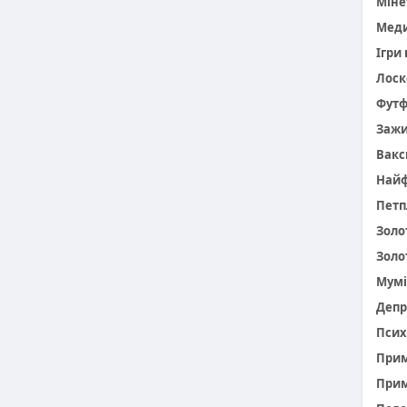
Міне
Меди
Ігри
Лоск
Фут
Заж
Вакс
Найф
Петп
Золо
Золо
Мумі
Депр
Псих
При
Прим