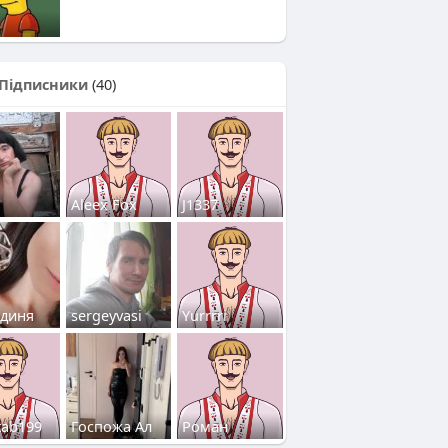
Підписники
(40)
Aleex Fox
J1337
одиня
sergeyvasi
Yurrrri
tab199
Госпожа Ал
Роман