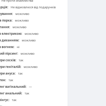
Не проти знайомства
рція:
Не відмовлюся від подарунків
зування:
можливо
а порка:
можливо
гання:
можливо
 з електрикою:
можливо
 з диханням:
можливо
з вогнем:
ні
вий пірсинг:
можливо
ури сосків:
так
ури геніталій:
можливо
ури ануса:
так
пон:
так
инг вагінальний:
—
инг анальний:
так
інгус:
так