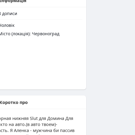
Інформація
8
дописи
оловік
Місто (локація): Червоноград
Коротко про
рная нижняя Slut для Домина Для
 кто на авто.(в авто твоем)-
сть. Я Аленка - мужчина би пассив