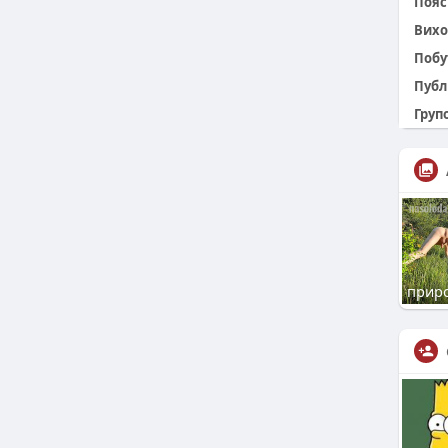
Пояс 
Вихо
Побу
Публ
Групо
прир