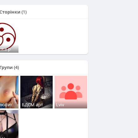
Сторінки
(1)
нка р
Групи
(4)
любит
БДСМ арт
Lviv