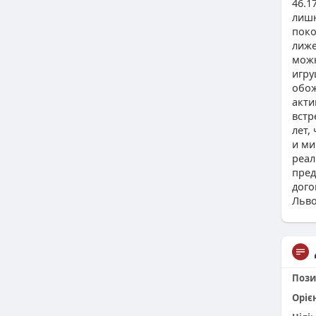
46.1
лишн
пок
лиже
можн
игру
обож
акти
встр
лет,
и ми
реал
пред
дого
Льво
Пози
Оріє