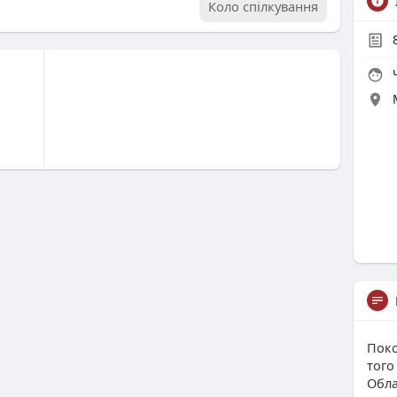
Коло спілкування
Ч
Поко
того
Обла