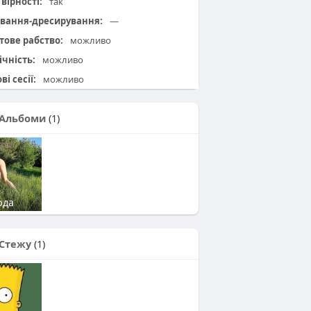
вірності:
так
вання-дресирування:
—
тове рабство:
можливо
ічність:
можливо
ві сесії:
можливо
Альбоми
(1)
ода
Стежу
(1)