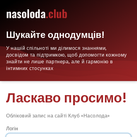
Шукайте однодумців!
У нашій спільноті ми ділимося знаннями,
досвідом та підтримкою, щоб допомогти кожному
знайти не лише партнера, але й гармонію в
інтимних стосунках
Ласкаво просимо!
Обліковий запис на сайті Клуб «Насолода»
Логін