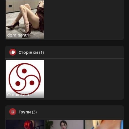
dominantri
Сторінки
(1)
Сторінка р
Групи
(3)