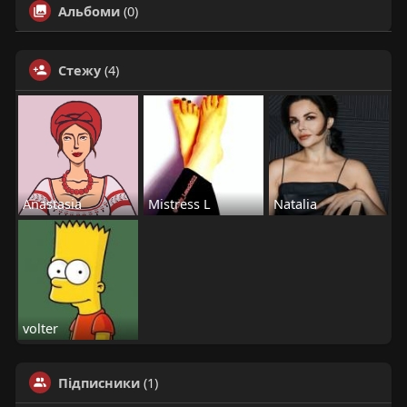
Альбоми
(0)
Стежу
(4)
Anastasia
Mistress L
Natalia
volter
Підписники
(1)