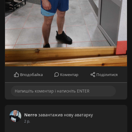
Вподобайка
Коментар
Поділитися
Nerro
завантажив нову аватарку
2 р.