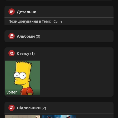
Детально
Позиціонування в Темі:
Світч
Альбоми
(0)
Стежу
(1)
volter
Підписники
(2)