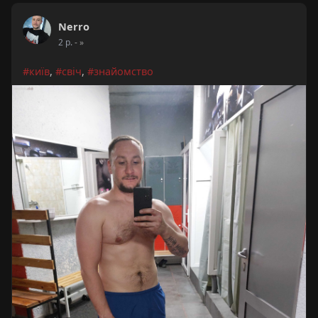
Nerro
2 р.
- »
#київ
,
#свіч
,
#знайомство