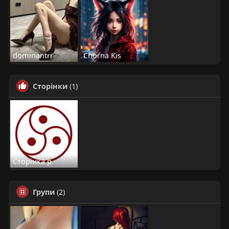
dominantri
Chorna Kis
Сторінки
(1)
Сторінка р
Групи
(2)