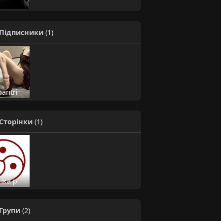
Підписники
(1)
antri
Сторінки
(1)
нка р
Групи
(2)