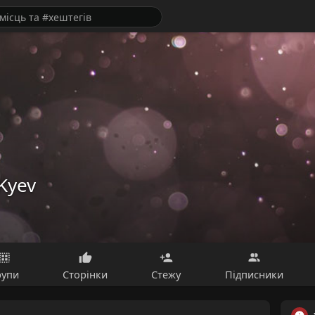
Kyev
рупи
Сторінки
Стежу
Підписники