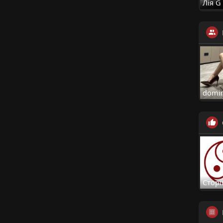
Лія G
domin
Сторі