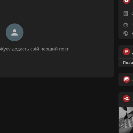
Ч
К
oKyev додасть свій перший пост
Пози